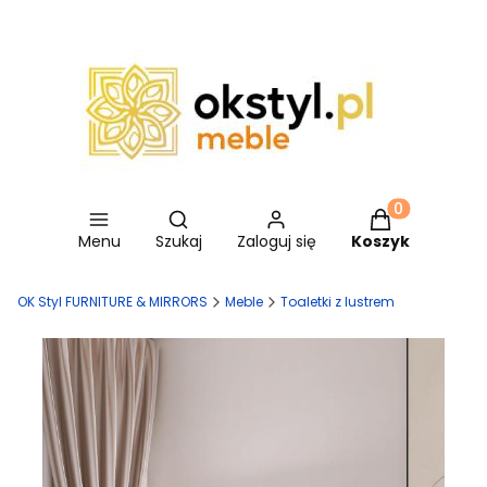
Otwórz wyszukiwarkę
Produkty w ko
Menu
Szukaj
Zaloguj się
Koszyk
OK Styl FURNITURE & MIRRORS
Meble
Toaletki z lustrem