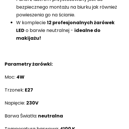
bezpiecznego montażu na biurku jak również
powieszenia go na ścianie.
W komplecie
12 profesjonalnych żarówek
LED
o barwie neutralnej -
idealne do
makijażu!
Parametry żarówki:
Moc:
4W
Trzonek:
E27
Napięcie:
230V
Barwa Światła:
neutralna
Temperatura barwowa:
4100 K