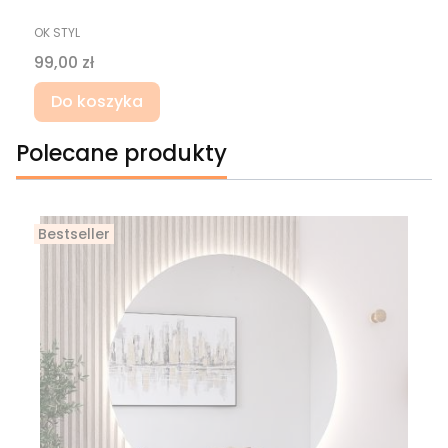
PRODUCENT
OK STYL
Cena
99,00 zł
Do koszyka
Polecane produkty
Bestseller