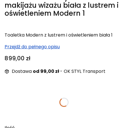
makijażu wizażu biała z lustrem i
oświetleniem Modern 1
Toaletka Modern z lustrem i oświetleniem biała 1
Przejdź do pełnego opisu
Cena
899,00 zł
Dostawa
od 99,00 zł
- OK STYL Transport
Wybierz wariant produktu:
Poszczególne warianty mogą różnić się ceną
Fazowane krawędzie lustra
(+100,00 zł)
Opcjonalne
Ilość