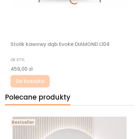
Stolik kawowy dąb Evoke DIAMOND L104
PRODUCENT
OK STYL
Cena
459,00 zł
Do koszyka
Polecane produkty
Bestseller