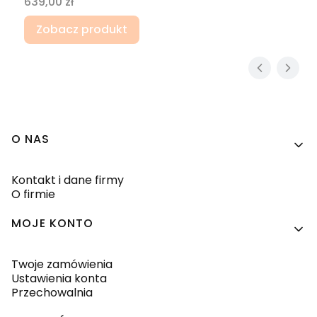
Cena
639,00 zł
Zobacz produkt
Linki w stopce
O NAS
Kontakt i dane firmy
O firmie
MOJE KONTO
Twoje zamówienia
Ustawienia konta
Przechowalnia