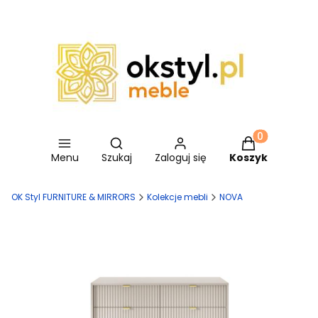
Otwórz wyszukiwarkę
Produkty w ko
Menu
Szukaj
Zaloguj się
Koszyk
OK Styl FURNITURE & MIRRORS
Kolekcje mebli
NOVA