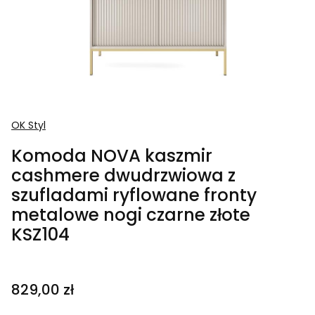
OK Styl
Komoda NOVA kaszmir
cashmere dwudrzwiowa z
szufladami ryflowane fronty
metalowe nogi czarne złote
KSZ104
Cena
829,00 zł