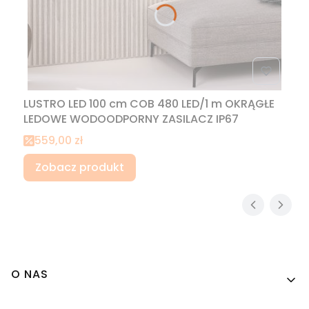
LUSTRO LED 100 cm COB 480 LED/1 m OKRĄGŁE
LEDOWE WODOODPORNY ZASILACZ IP67
Cena promocyjna
559,00 zł
Zobacz produkt
Linki w stopce
O NAS