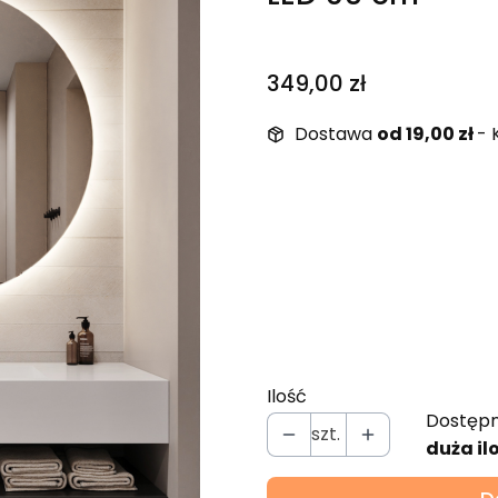
Cena
349,00 zł
Dostawa
od 19,00 zł
- 
Wybierz wariant produ
Poszczególne warianty mo
*
Barwa światła LED
Wybierz
Ilość
Dostępn
szt.
duża il