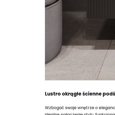
Lustro okrągłe ścienne podś
Wzbogać swoje wnętrze o eleganck
idealne połączenie stylu, funkcjon