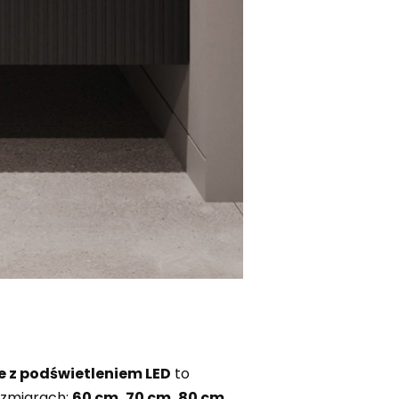
e z podświetleniem LED
to
rozmiarach:
60 cm, 70 cm, 80 cm