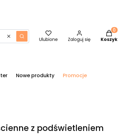
Produkty w ko
Wyczyść
Szukaj
Ulubione
Zaloguj się
Koszyk
ter
Nowe produkty
Promocje
ścienne z podświetleniem