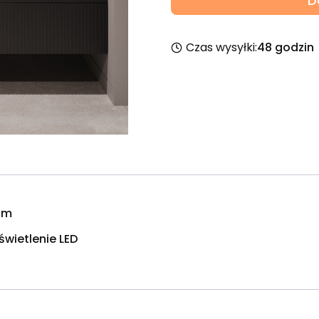
D
Czas wysyłki:
48 godzin
cm
świetlenie LED