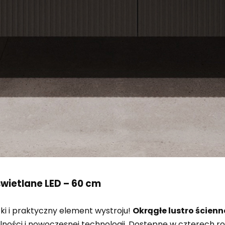
wietlane LED – 60 cm
i i praktyczny element wystroju!
Okrągłe lustro ścienn
alności i nowoczesnej technologii. Dostępne w czterech 