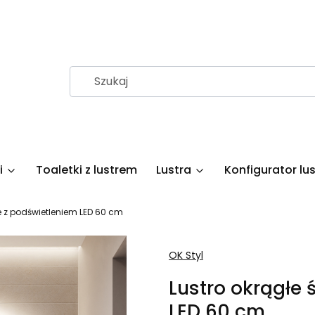
i
Toaletki z lustrem
Lustra
Konfigurator lus
e z podświetleniem LED 60 cm
OK Styl
Lustro okrągłe 
LED 60 cm