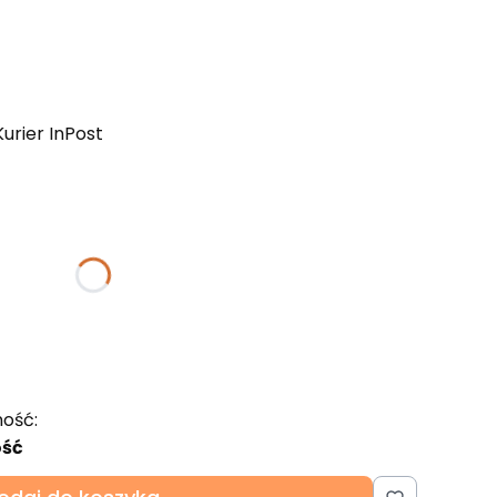
Kurier InPost
ktu:
gą różnić się ceną
ość:
ość