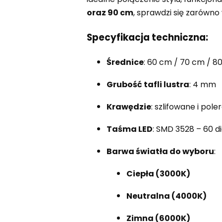
oraz 90 cm
, sprawdzi się zarówn
Specyfikacja techniczna:
Średnice
: 60 cm / 70 cm / 8
Grubość tafli lustra
: 4 mm
Krawędzie
: szlifowane i pol
Taśma LED
: SMD 3528 – 60 d
Barwa światła do wyboru
:
Ciepła (3000K)
Neutralna (4000K)
Zimna (6000K)