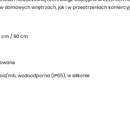
o w domowych wnętrzach, jak i w przestrzeniach komercyj
0 cm / 90 cm
erowane
iod/mb, wodoodporna (IP65), w silikonie