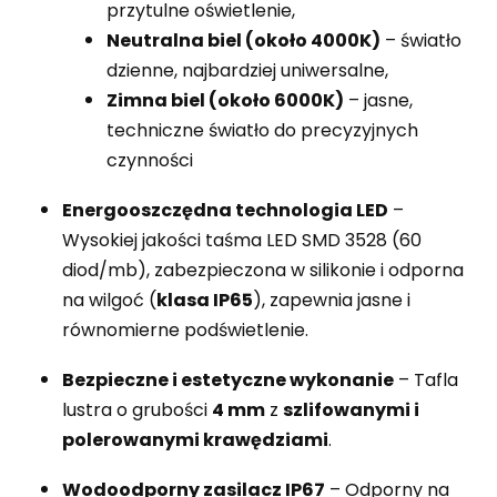
przytulne oświetlenie,
Neutralna biel (około 4000K)
– światło
dzienne, najbardziej uniwersalne,
Zimna biel (około 6000K)
– jasne,
techniczne światło do precyzyjnych
czynności
Energooszczędna technologia LED
–
Wysokiej jakości taśma LED SMD 3528 (60
diod/mb), zabezpieczona w silikonie i odporna
na wilgoć (
klasa IP65
), zapewnia jasne i
równomierne podświetlenie.
Bezpieczne i estetyczne wykonanie
– Tafla
lustra o grubości
4 mm
z
szlifowanymi i
polerowanymi krawędziami
.
Wodoodporny zasilacz IP67
– Odporny na