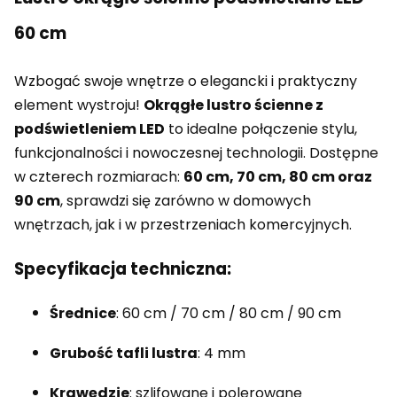
60 cm
Wzbogać swoje wnętrze o elegancki i praktyczny
element wystroju!
Okrągłe lustro ścienne z
podświetleniem LED
to idealne połączenie stylu,
funkcjonalności i nowoczesnej technologii. Dostępne
w czterech rozmiarach:
60 cm, 70 cm, 80 cm oraz
90 cm
, sprawdzi się zarówno w domowych
wnętrzach, jak i w przestrzeniach komercyjnych.
Specyfikacja techniczna:
Średnice
: 60 cm / 70 cm / 80 cm / 90 cm
Grubość tafli lustra
: 4 mm
Krawędzie
: szlifowane i polerowane