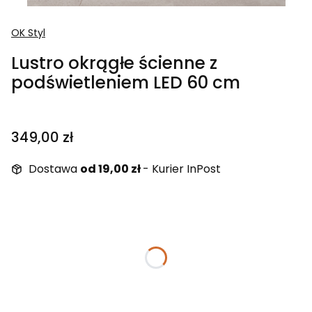
OK Styl
Lustro okrągłe ścienne z
podświetleniem LED 60 cm
Cena
349,00 zł
Dostawa
od 19,00 zł
- Kurier InPost
Wybierz wariant produktu:
Poszczególne warianty mogą różnić się ceną
*
Barwa światła LED
Wybierz