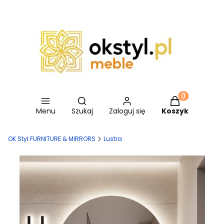
Otwórz wyszukiwarkę
Produkty w ko
Menu
Szukaj
Zaloguj się
Koszyk
OK Styl FURNITURE & MIRRORS
Lustra