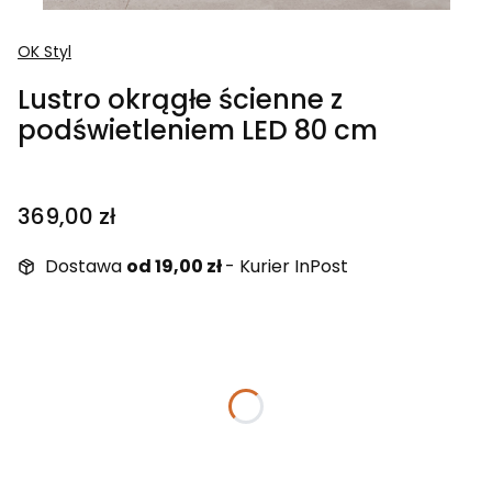
OK Styl
Lustro okrągłe ścienne z
podświetleniem LED 80 cm
Cena
369,00 zł
Dostawa
od 19,00 zł
- Kurier InPost
Wybierz wariant produktu:
Poszczególne warianty mogą różnić się ceną
*
Barwa światła LED
Wybierz