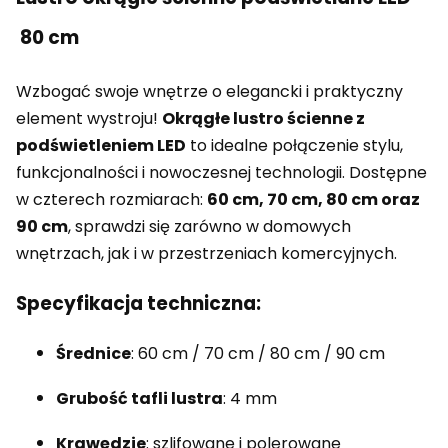
80 cm
Wzbogać swoje wnętrze o elegancki i praktyczny
element wystroju!
Okrągłe lustro ścienne z
podświetleniem LED
to idealne połączenie stylu,
funkcjonalności i nowoczesnej technologii. Dostępne
w czterech rozmiarach:
60 cm, 70 cm, 80 cm oraz
90 cm
, sprawdzi się zarówno w domowych
wnętrzach, jak i w przestrzeniach komercyjnych.
Specyfikacja techniczna:
Średnice
: 60 cm / 70 cm / 80 cm / 90 cm
Grubość tafli lustra
: 4 mm
Krawędzie
: szlifowane i polerowane