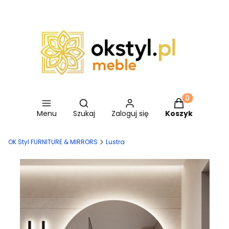
Otwórz wyszukiwarkę
Produkty w ko
Menu
Szukaj
Zaloguj się
Koszyk
OK Styl FURNITURE & MIRRORS
Lustra