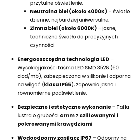
przytulne oświetlenie,
Neutralna biel (około 4000K)
– światło
dzienne, najbardziej uniwersalne,
Zimna biel (około 6000K)
– jasne,
techniczne światło do precyzyjnych
czynności
Energooszczędna technologia LED
–
Wysokiej jakości taśma LED SMD 3528 (60
diod/mb), zabezpieczona w silikonie i odporna
na wilgoć (
klasa IP65
), zapewnia jasne i
równomierne podświetlenie.
Bezpieczne i estetyczne wykonanie
– Tafla
lustra o grubości
4 mm
z
szlifowanymi i
polerowanymi krawędziami
.
Wodoodporny zasilacz IP67
– Odporny na