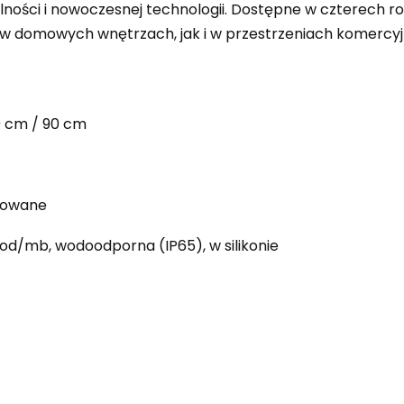
alności i nowoczesnej technologii. Dostępne w czterech 
o w domowych wnętrzach, jak i w przestrzeniach komercyj
0 cm / 90 cm
erowane
iod/mb, wodoodporna (IP65), w silikonie