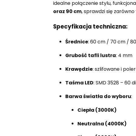
idealne połączenie stylu, funkcjon
oraz 90 cm
, sprawdzi się zarówn
Specyfikacja techniczna:
Średnice
: 60 cm / 70 cm / 8
Grubość tafli lustra
: 4 mm
Krawędzie
: szlifowane i pol
Taśma LED
: SMD 3528 – 60 d
Barwa światła do wyboru
:
Ciepła (3000K)
Neutralna (4000K)