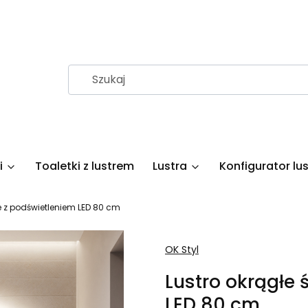
i
Toaletki z lustrem
Lustra
Konfigurator lus
e z podświetleniem LED 80 cm
OK Styl
Lustro okrągłe 
LED 80 cm