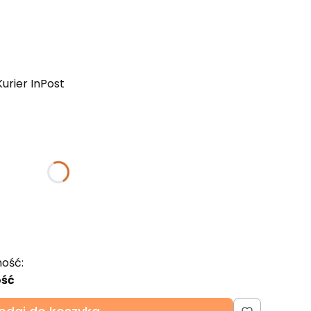
Kurier InPost
ktu:
gą różnić się ceną
ość:
ość