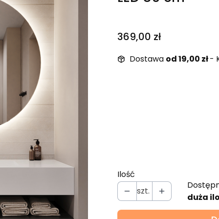
Cena
369,00 zł
Dostawa
od 19,00 zł
- 
Wybierz wariant produ
Poszczególne warianty mo
*
Barwa światła LED
Wybierz
Ilość
Dostępn
szt.
duża il