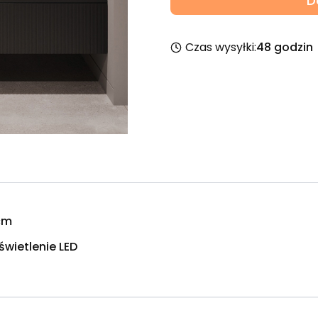
D
Czas wysyłki:
48 godzin
cm
świetlenie LED