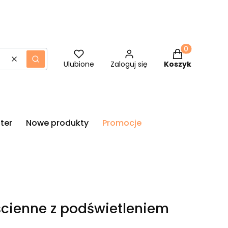
Produkty w ko
Wyczyść
Szukaj
Ulubione
Zaloguj się
Koszyk
ter
Nowe produkty
Promocje
ścienne z podświetleniem