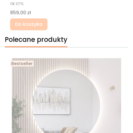
PRODUCENT
OK STYL
Cena
859,00 zł
Do koszyka
Polecane produkty
Bestseller