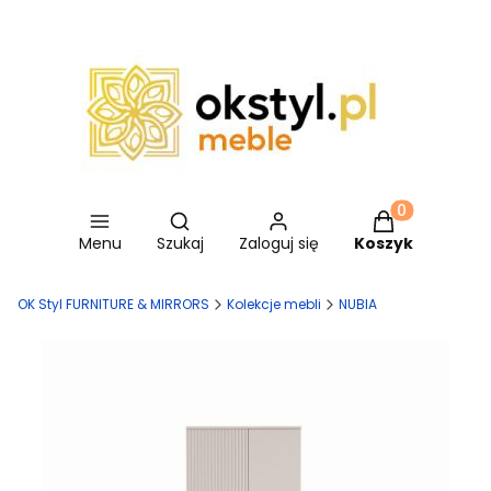
Otwórz wyszukiwarkę
Produkty w ko
Menu
Szukaj
Zaloguj się
Koszyk
OK Styl FURNITURE & MIRRORS
Kolekcje mebli
NUBIA