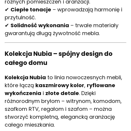
różnych pomieszczeń i aranżacji.
✔
Ciepłe tonacje
– wprowadzają harmonię i
przytulność.
✔
Solidność wykonania
– trwałe materiały
gwarantują długą żywotność mebla.
Kolekcja Nubia – spójny design do
całego domu
Kolekcja Nubia
to linia nowoczesnych mebli,
które łączą
kaszmirowy kolor
,
ryflowane
wykończenia
i
złote detale
. Dzięki
różnorodnym bryłom – witrynom, komodom,
szafkom RTV, regałom i szafom – można
stworzyć kompletną, elegancką aranżację
całego mieszkania.