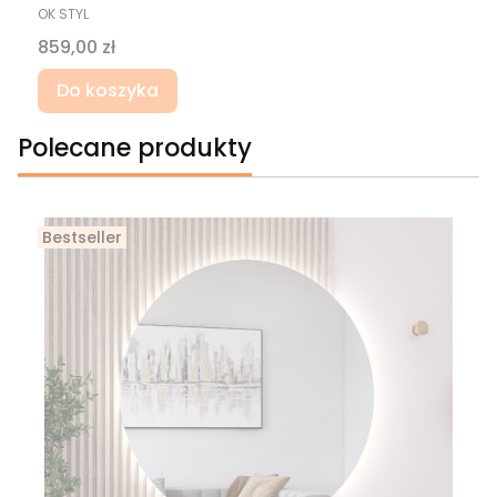
PRODUCENT
OK STYL
Cena
859,00 zł
Do koszyka
Polecane produkty
Bestseller