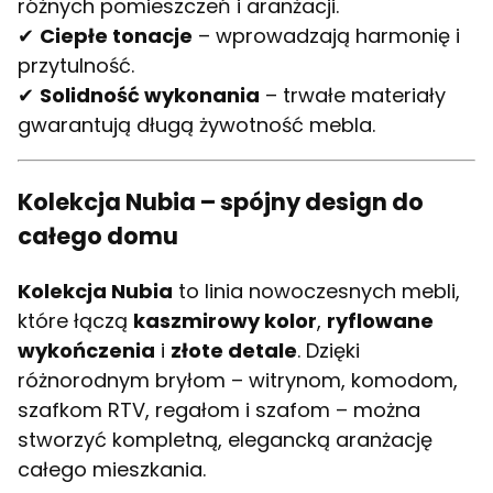
różnych pomieszczeń i aranżacji.
✔
Ciepłe tonacje
– wprowadzają harmonię i
przytulność.
✔
Solidność wykonania
– trwałe materiały
gwarantują długą żywotność mebla.
Kolekcja Nubia – spójny design do
całego domu
Kolekcja Nubia
to linia nowoczesnych mebli,
które łączą
kaszmirowy kolor
,
ryflowane
wykończenia
i
złote detale
. Dzięki
różnorodnym bryłom – witrynom, komodom,
szafkom RTV, regałom i szafom – można
stworzyć kompletną, elegancką aranżację
całego mieszkania.