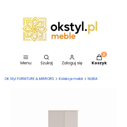
Otwórz wyszukiwarkę
Produkty w ko
Menu
Szukaj
Zaloguj się
Koszyk
OK Styl FURNITURE & MIRRORS
Kolekcje mebli
NUBIA