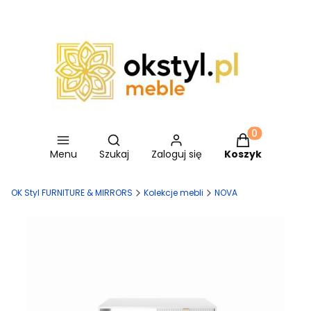
Otwórz wyszukiwarkę
Produkty w ko
Menu
Szukaj
Zaloguj się
Koszyk
OK Styl FURNITURE & MIRRORS
Kolekcje mebli
NOVA