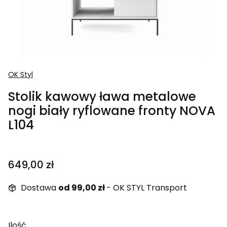
OK Styl
Stolik kawowy ława metalowe
nogi biały ryflowane fronty NOVA
L104
Cena
649,00 zł
Dostawa
od 99,00 zł
- OK STYL Transport
Ilość