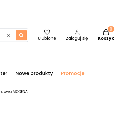
Produkty w ko
Wyczyść
Szukaj
Ulubione
Zaloguj się
Koszyk
ter
Nowe produkty
Promocje
 bordowa MODENA