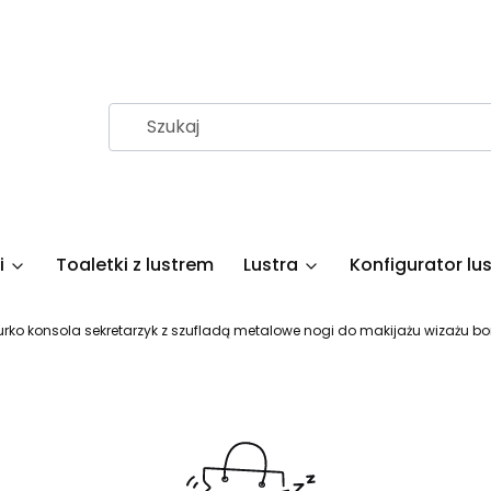
i
Toaletki z lustrem
Lustra
Konfigurator lus
iurko konsola sekretarzyk z szufladą metalowe nogi do makijażu wizażu