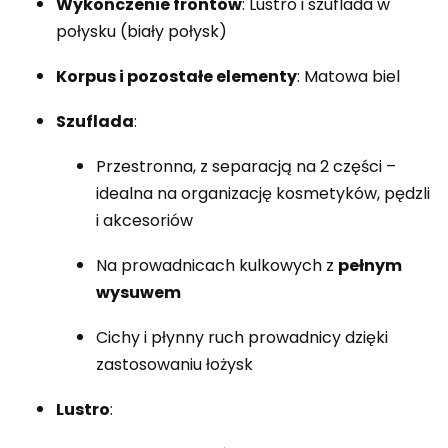
Wykończenie frontów
: Lustro i szuflada w
połysku (biały połysk)
Korpus i pozostałe elementy
: Matowa biel
Szuflada
:
Przestronna, z separacją na 2 części –
idealna na organizację kosmetyków, pędzli
i akcesoriów
Na prowadnicach kulkowych z
pełnym
wysuwem
Cichy i płynny ruch prowadnicy dzięki
zastosowaniu łożysk
Lustro
: