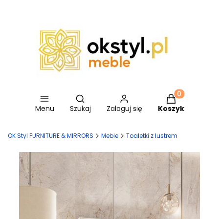
Otwórz wyszukiwarkę
Produkty w ko
Menu
Szukaj
Zaloguj się
Koszyk
OK Styl FURNITURE & MIRRORS
Meble
Toaletki z lustrem