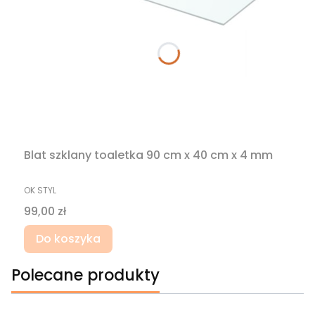
Blat szklany toaletka 90 cm x 40 cm x 4 mm
PRODUCENT
OK STYL
Cena
99,00 zł
Do koszyka
Polecane produkty