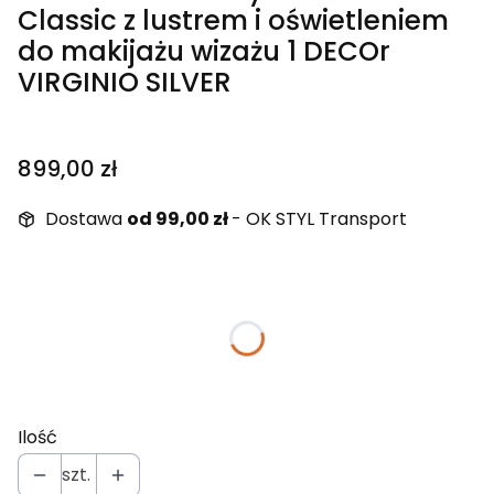
Classic z lustrem i oświetleniem
do makijażu wizażu 1 DECOr
VIRGINIO SILVER
Cena
899,00 zł
Dostawa
od 99,00 zł
- OK STYL Transport
Wybierz wariant produktu:
Poszczególne warianty mogą różnić się ceną
Fazowane krawędzie lustra
(+100,00 zł)
Opcjonalne
Ilość
szt.