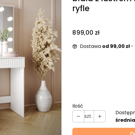
ryfle
Cena
899,00 zł
Dostawa
od 99,00 zł
-
Wybierz wariant produ
Poszczególne warianty mo
Fazowane krawędzie lu
Ilość
Dostępn
szt.
średnia
D