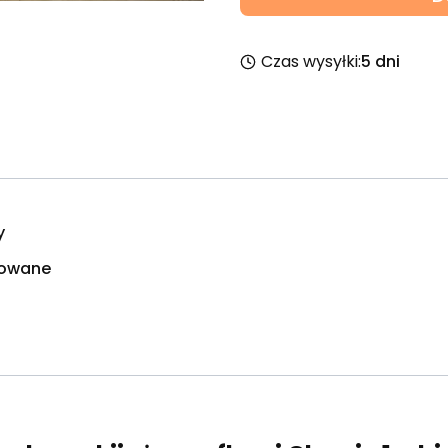
Czas wysyłki:
5 dni
y
lowane