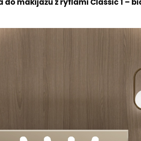
do makijażu z ryflami Classic
1
– bi