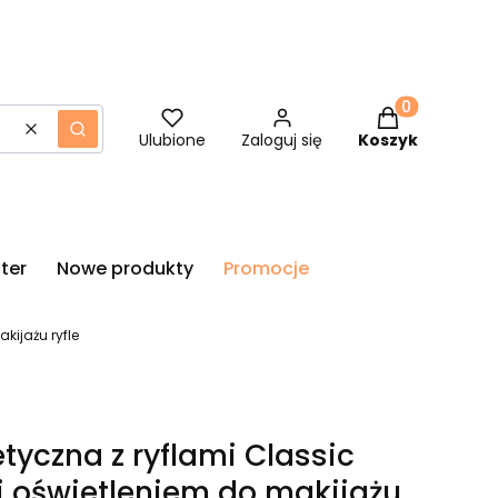
Produkty w ko
Wyczyść
Szukaj
Ulubione
Zaloguj się
Koszyk
ter
Nowe produkty
Promocje
kijażu ryfle
tyczna z ryflami Classic
 i oświetleniem do makijażu