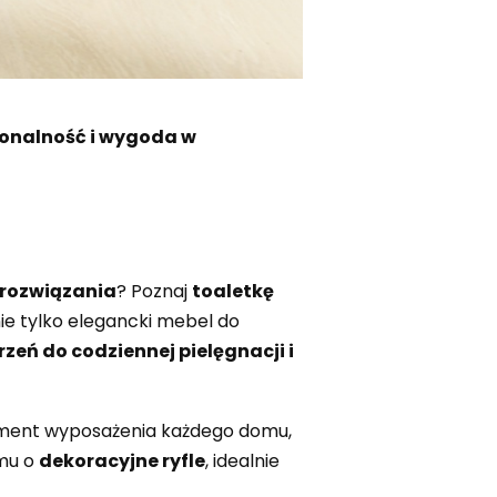
cjonalność i wygoda w
 rozwiązania
? Poznaj
toaletkę
nie tylko elegancki mebel do
zeń do codziennej pielęgnacji i
ment wyposażenia każdego domu,
emu o
dekoracyjne ryfle
, idealnie