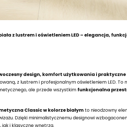
ała z lustrem i oświetleniem LED – elegancja, funk
woczesny design, komfort użytkowania i praktyczne
flowaną, z lustrem i profesjonalnym oświetleniem LED. To 
smetycznego, ale przede wszystkim
funkcjonalna przestr
metyczna Classic w kolorze białym
to nieodzowny ele
wizażu. Dzięki minimalistycznemu designowi wzbogacon
jak i klasyczne wnętrza.