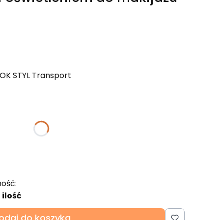
 OK STYL Transport
ktu:
gą różnić się ceną
stra
(+100,00 zł)
Opcjonalne
ość:
 ilość
odaj do koszyka