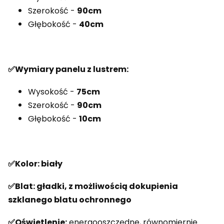
Szerokość -
90cm
Głębokość -
40cm
✅Wymiary panelu z lustrem:
Wysokość -
75cm
Szerokość -
90cm
Głębokość -
10cm
✅Kolor: biały
✅Blat:
gładki, z możliwością dokupienia
szklanego blatu ochronnego
✅Oświetlenie:
energooszczędne, równomiernie