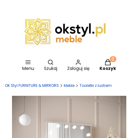
Otwórz wyszukiwarkę
Produkty w ko
Menu
Szukaj
Zaloguj się
Koszyk
OK Styl FURNITURE & MIRRORS
Meble
Toaletki z lustrem