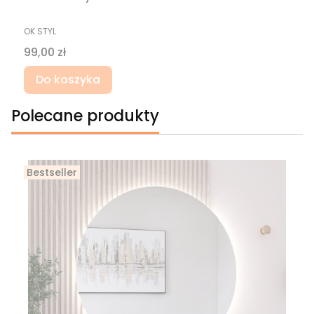
PRODUCENT
OK STYL
Cena
99,00 zł
Do koszyka
Polecane produkty
Bestseller