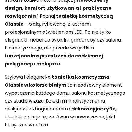
Szukasz toaletki, która połączy
nowoczesny
design, komfort użytkowania i praktyczne
rozwiązania
? Poznaj
toaletkę kosmetyczną
Classic
– białą, ryflowaną, z lustrem i
profesjonalnym oświetleniem LED. To nie tylko
elegancki mebel do sypialni, garderoby czy salonu
kosmetycznego, ale przede wszystkim
funkcjonalna przestrzeń do codziennej
pielęgnacji i makijażu
.
Stylowa i elegancka
toaletka kosmetyczna
Classic w kolorze białym
to nieodzowny element
wyposażenia każdego domu, salonu kosmetycznego
czy studia wizażu. Dzięki minimalistycznemu
designowi wzbogaconemu o
dekoracyjne ryfle
,
idealnie wpisuje się zarówno w nowoczesne, jak i
klasyczne wnętrza.