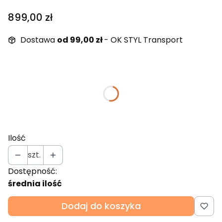
Cena
899,00 zł
Dostawa
od 99,00 zł
- OK STYL Transport
Wybierz wariant produktu:
Poszczególne warianty mogą różnić się ceną
Fazowane krawędzie lustra
(+100,00 zł)
Opcjonalne
Ilość
szt.
Dostępność:
średnia ilość
Dodaj do koszyka