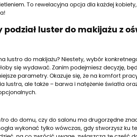
eniem. To rewelacyjna opcja dla każdej kobiety,
na!
podział luster do makijażu z o
a lustro do makijażu? Niestety, wybór konkretneg
głoby się wydawać. Zanim podejmiesz decyzję, bę
niejsze parametry. Okazuje się, że na komfort prac
a lustra, ale także – barwa i natężenie światła or
pcjonalnych.
ustro do domu, czy do salonu ma drugorzędne znac
mogła wykonać tylko wówczas, gdy stworzysz ku 
dzieć, na co zwrócić uwagę, zwłaszcza że część 