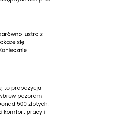
zarówno lustra z
 okaże się
Koniecznie
, to propozycja
n wbrew pozorom
ponad 500 złotych.
i komfort pracy i