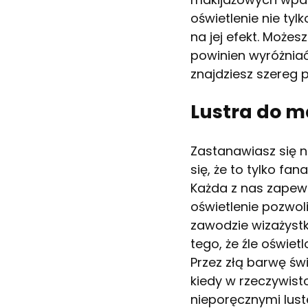
oświetlenie nie ty
na jej efekt. Może
powinien wyróżniać
znajdziesz szereg
Lustra do m
Zastanawiasz się n
się, że to tylko fa
Każda z nas zapewn
oświetlenie pozwol
zawodzie wizażystk
tego, że źle oświe
Przez złą barwę św
kiedy w rzeczywist
nieporęcznymi luste