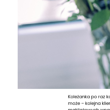
Koleżanka po raz k
może – kolejna kli
makijażowych wpad