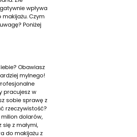
negatywnie wpływa
o makijażu. Czym
 uwagę? Poniżej
 Ciebie? Obawiasz
bardziej mylnego!
Profesjonalne
zy pracujesz w
sz sobie sprawę z
ać rzeczywistość?
 milion dolarów,
 się z małymi,
ra do makijażu z