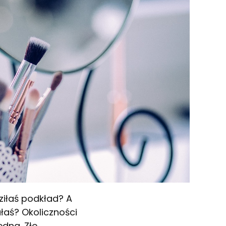
ziłaś podkład? A
łaś? Okoliczności
dna. Złe