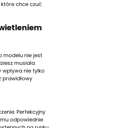
 które chce czuć
świetleniem
o modelu nie jest
dziesz musiała
y wpływa nie tylko
az prawidłowy
zenie. Perfekcyjny
temu odpowiednie
dostępnych na rynku