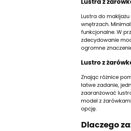
Lustra z żarówk
Lustra do makijażu
wnętrzach. Minimal
funkcjonalne. W pr
zdecydowanie mocni
ogromne znaczenie
Lustro z żarówk
Znając różnice pom
łatwe zadanie, jed
zaaranżować lustro
model z żarówkami 
opcję.
Dlaczego za