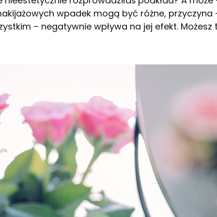
e nieestetycznie rozprowadziłaś podkład? A może –
makijażowych wpadek mogą być różne, przyczyna –
szystkim – negatywnie wpływa na jej efekt. Możes