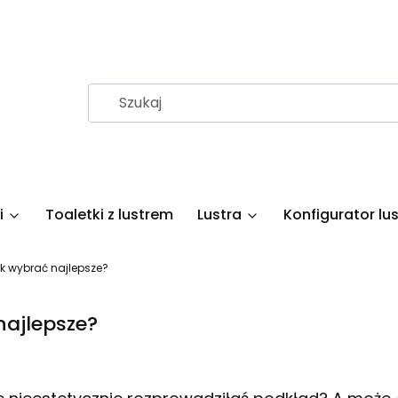
i
Toaletki z lustrem
Lustra
Konfigurator lus
ak wybrać najlepsze?
najlepsze?