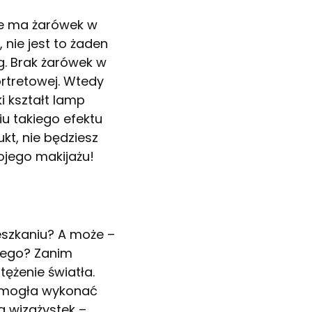
ie ma żarówek w
 nie jest to żaden
g. Brak żarówek w
ortretowej. Wtedy
i kształt lamp
iu takiego efektu
kt, nie będziesz
ojego makijażu!
eszkaniu? A może –
nego? Zanim
tężenie światła.
u mogła wykonać
a wizażystek –