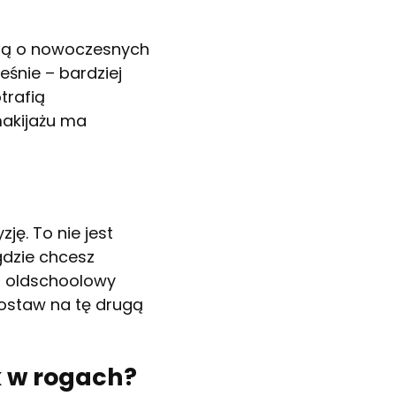
yślą o nowoczesnych
eśnie – bardziej
trafią
makijażu ma
ę. To nie jest
gdzie chcesz
ać oldschoolowy
postaw na tę drugą
k w rogach?