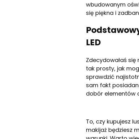
wbudowanym oświetl
się piękna i zadba
Podstawowy 
LED
Zdecydowałaś się n
tak prosty, jak mo
sprawdzić najistot
sam fakt posiadani
dobór elementów o
To, czy kupujesz l
makijaż będziesz 
warunki. Warto wie