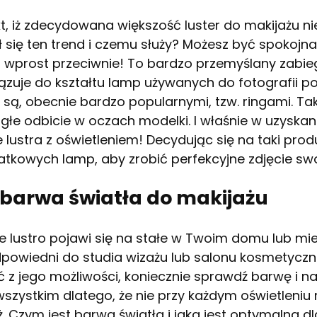
t, iż zdecydowana większość luster do makijażu n
 się ten trend i czemu służy? Możesz być spokojna,
, wprost przeciwnie! To bardzo przemyślany zabie
ązuje do kształtu lamp używanych do fotografii p
 są, obecnie bardzo popularnymi, tzw. ringami. Tak
ągłe odbicie w oczach modelki. I właśnie w uzyskan
lustra z oświetleniem! Decydując się na taki produ
tkowych lamp, aby zrobić perfekcyjne zdjęcie sw
barwa światła do makijażu
e lustro pojawi się na stałe w Twoim domu lub mi
powiedni do studia wizażu lub salonu kosmetycz
ć z jego możliwości, koniecznie sprawdź barwę i na
wszystkim dlatego, że nie przy każdym oświetleni
. Czym jest barwa światła i jaka jest optymalna dl