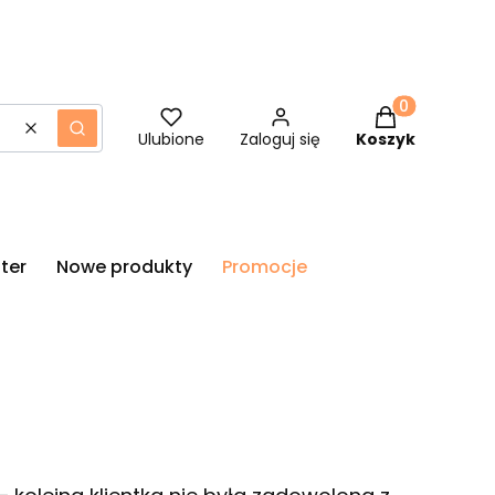
Produkty w ko
Wyczyść
Szukaj
Ulubione
Zaloguj się
Koszyk
ter
Nowe produkty
Promocje