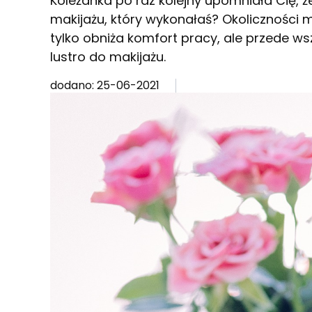
Koleżanka po raz kolejny upomniała Cię, ż
makijażu, który wykonałaś? Okoliczności 
tylko obniża komfort pracy, ale przede w
lustro do makijażu.
dodano: 25-06-2021