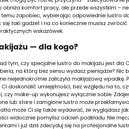
lko obniża komfort pracy, ale przede wszystkim – 
sz temu zapobiec, wybierając odpowiednie lustro d
 się taki gadżet i na co koniecznie musisz zwrócić
 praktycznych wskazówek.
akijażu — dla kogo?
ad tym, czy specjalne lustro do makijażu jest dla
naberia, na którą bez sensu wydasz pieniądze? Nic 
e niejednokrotnie zaliczyła makijażową wpadkę. 
i Ci doskonalić umiejętności, bez względu na to, c
i, czy make-up wykonujesz wyłącznie sobie. Zdaje
tlone lub stare i zamglone lustro może przekłamyw
iatła może Ci się także wydawać, że wyglądasz jak
ości widocznie pomylisz odcień podkładu. Nie męcz
rkami i już dziś zdecyduj się na profesjonalne lust