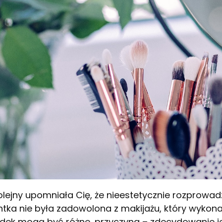
olejny upomniała Cię, że nieestetycznie rozprowad
entka nie była zadowolona z makijażu, który wykona
ek mogą być różne, przyczyna – zdecydowanie je