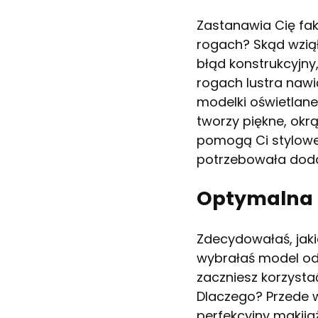
Zastanawia Cię fak
rogach? Skąd wziął
błąd konstrukcyjny
rogach lustra nawi
modelki oświetlane
tworzy piękne, okr
pomogą Ci stylowe 
potrzebowała doda
Optymalna 
Zdecydowałaś, jaki
wybrałaś model od
zaczniesz korzysta
Dlaczego? Przede 
perfekcyjny makijaż