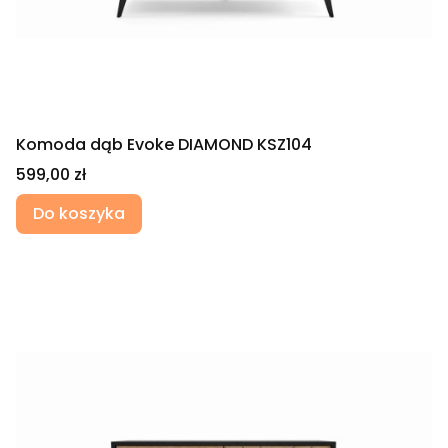
Komoda dąb Evoke DIAMOND KSZ104
Cena
599,00 zł
Do koszyka