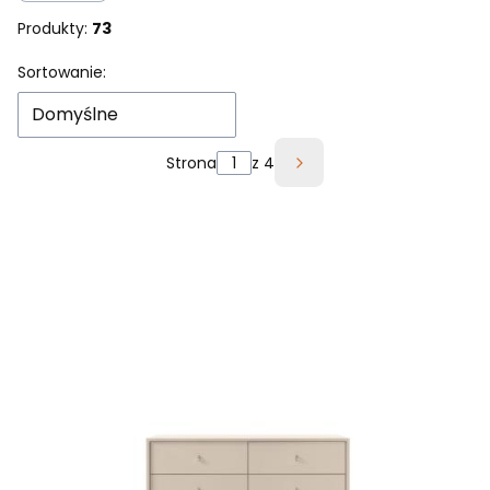
Produkty:
73
Lista produktów
Sortowanie:
Domyślne
Strona
z 4
Następne produkty