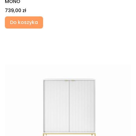
MONO
Cena
739,00 zł
Do koszyka