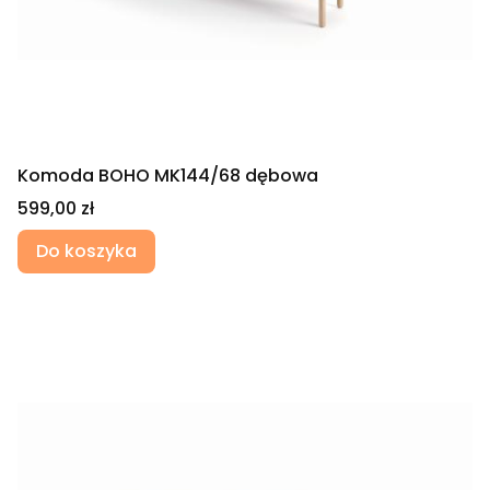
Komoda BOHO MK144/68 dębowa
Cena
599,00 zł
Do koszyka