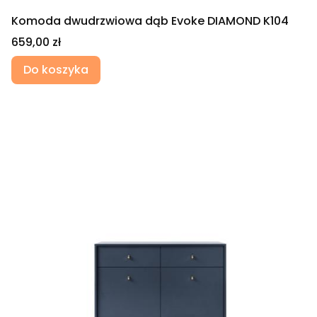
Komoda dwudrzwiowa dąb Evoke DIAMOND K104
Cena
659,00 zł
Do koszyka