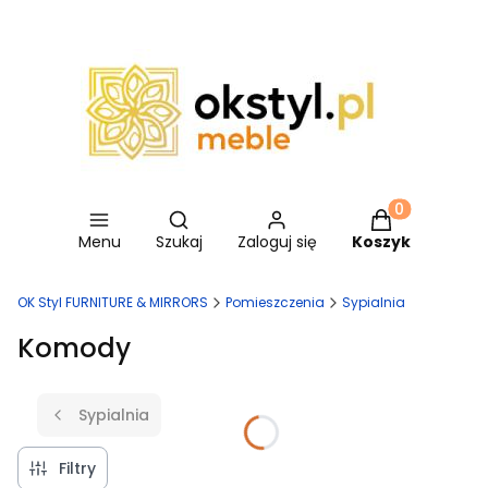
Otwórz wyszukiwarkę
Produkty w ko
Menu
Szukaj
Zaloguj się
Koszyk
OK Styl FURNITURE & MIRRORS
Pomieszczenia
Sypialnia
Komody
Sypialnia
Filtry