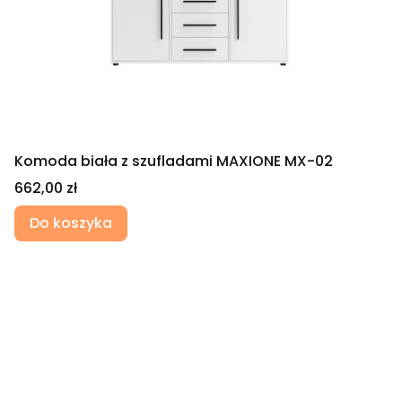
Komoda biała z szufladami MAXIONE MX-02
Cena
662,00 zł
Do koszyka