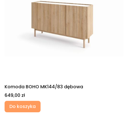
Komoda BOHO MK144/83 dębowa
Cena
649,00 zł
Do koszyka