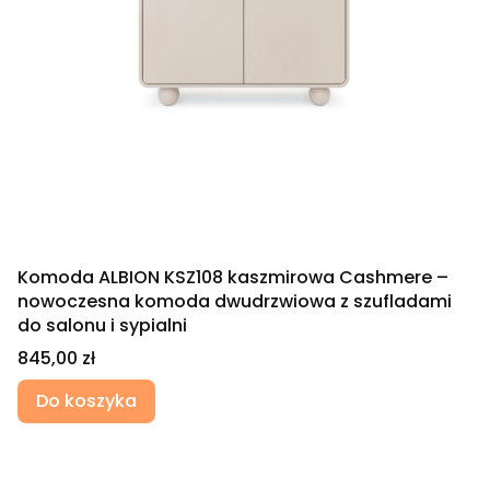
Komoda ALBION KSZ108 kaszmirowa Cashmere –
nowoczesna komoda dwudrzwiowa z szufladami
do salonu i sypialni
Cena
845,00 zł
Do koszyka