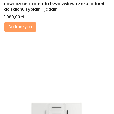
nowoczesna komoda trzydrzwiowa z szufladami
do salonu sypialni i jadalni
Cena
1 060,00 zł
Do koszyka