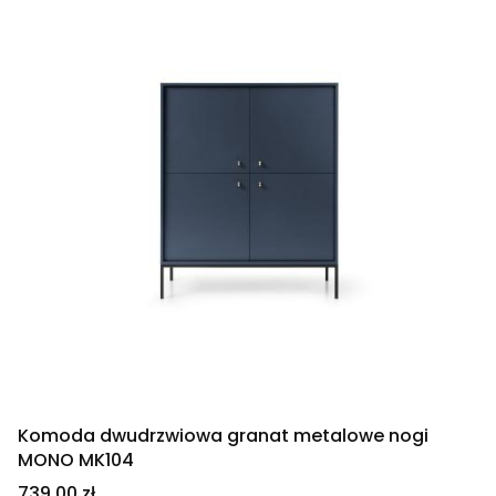
Komoda dwudrzwiowa granat metalowe nogi
MONO MK104
Cena
739,00 zł