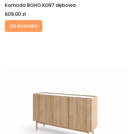
Komoda BOHO KD97 dębowa
Cena
609,00 zł
Do koszyka