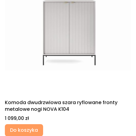
Komoda dwudrzwiowa szara ryflowane fronty
metalowe nogi NOVA K104
Cena
1 099,00 zł
Do koszyka