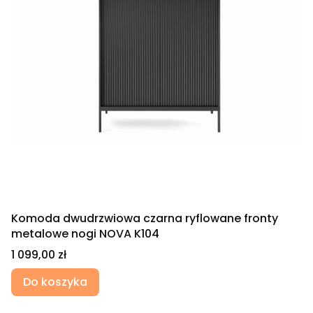
Komoda dwudrzwiowa czarna ryflowane fronty
metalowe nogi NOVA K104
Cena
1 099,00 zł
Do koszyka