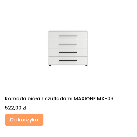
Komoda biała z szufladami MAXIONE MX-03
Cena
522,00 zł
Do koszyka