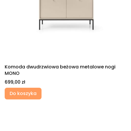
Komoda dwudrzwiowa beżowa metalowe nogi
MONO
Cena
699,00 zł
Do koszyka