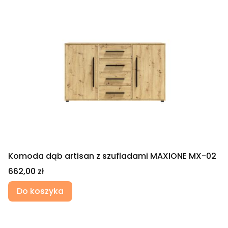
Komoda dąb artisan z szufladami MAXIONE MX-02
Cena
662,00 zł
Do koszyka