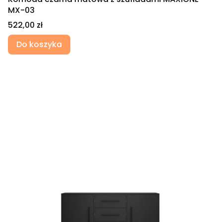
MX-03
Cena
522,00 zł
Do koszyka