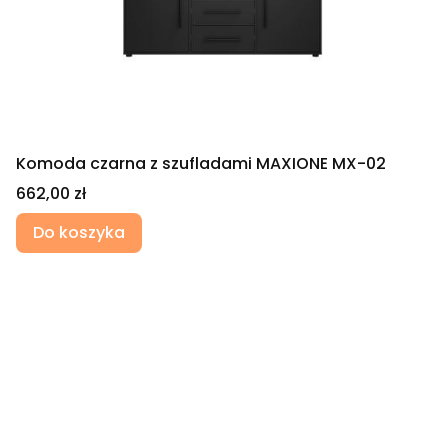
Komoda czarna z szufladami MAXIONE MX-02
Cena
662,00 zł
Do koszyka