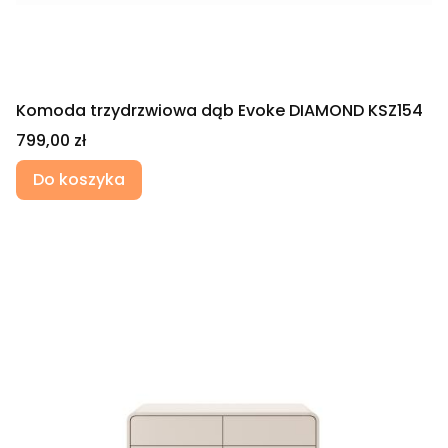
Komoda trzydrzwiowa dąb Evoke DIAMOND KSZ154
Cena
799,00 zł
Do koszyka