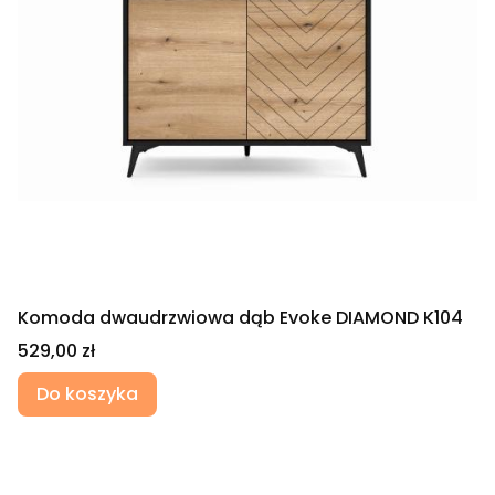
Komoda dwaudrzwiowa dąb Evoke DIAMOND K104
Cena
529,00 zł
Do koszyka