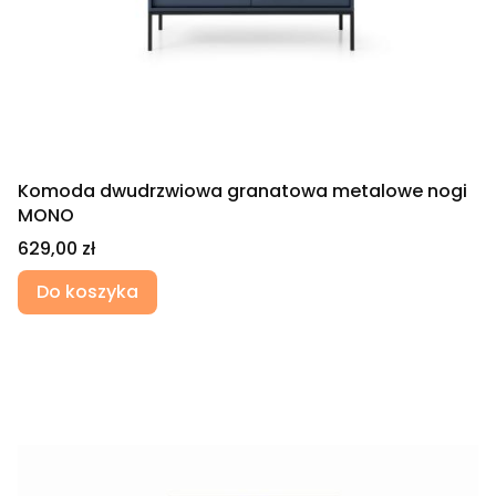
Komoda dwudrzwiowa granatowa metalowe nogi
MONO
Cena
629,00 zł
Do koszyka