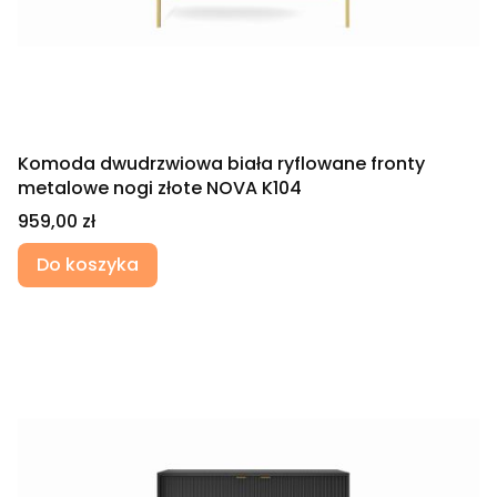
Komoda dwudrzwiowa biała ryflowane fronty
metalowe nogi złote NOVA K104
Cena
959,00 zł
Do koszyka