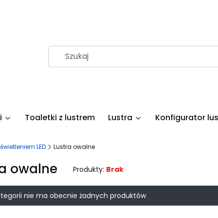
i
Toaletki z lustrem
Lustra
Konfigurator lus
oświetleniem LED
Lustra owalne
ra owalne
Produkty:
Brak
 produktów
ategorii nie ma obecnie żadnych produktów