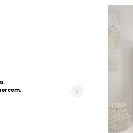
a.
sercem.