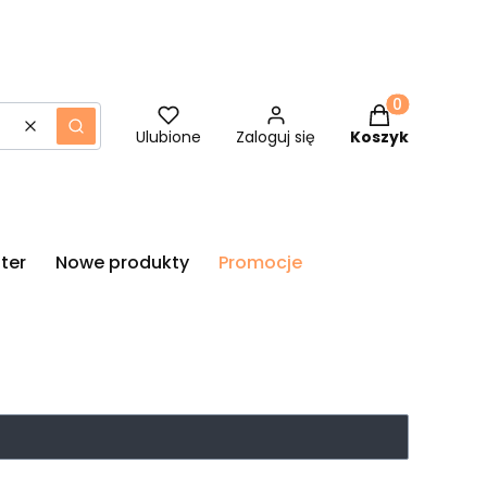
Produkty w ko
Wyczyść
Szukaj
Ulubione
Zaloguj się
Koszyk
ter
Nowe produkty
Promocje