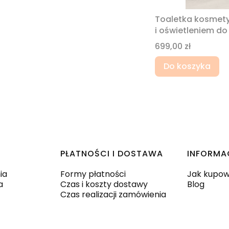
Toaletka kosmetyc
i oświetleniem do
Cena
699,00 zł
Do koszyka
PŁATNOŚCI I DOSTAWA
INFORMA
ia
Formy płatności
Jak kupo
a
Czas i koszty dostawy
Blog
Czas realizacji zamówienia