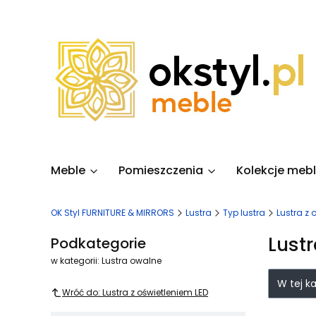
Meble
Pomieszczenia
Kolekcje mebl
OK Styl FURNITURE & MIRRORS
Lustra
Typ lustra
Lustra z 
Lust
Podkategorie
w kategorii: Lustra owalne
Lista
W tej k
Wróć do: Lustra z oświetleniem LED