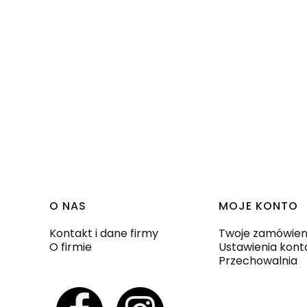
Linki w stopce
O NAS
MOJE KONTO
Kontakt i dane firmy
Twoje zamówien
O firmie
Ustawienia kont
Przechowalnia