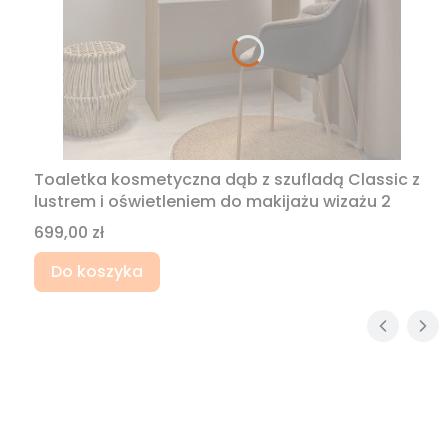
Toaletka kosmetyczna dąb z szufladą Classic z
lustrem i oświetleniem do makijażu wizażu 2
Cena
699,00 zł
Do koszyka