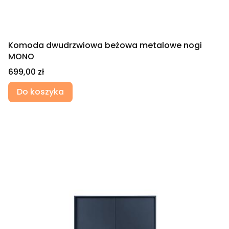
Komoda dwudrzwiowa beżowa metalowe nogi
MONO
Cena
699,00 zł
Do koszyka