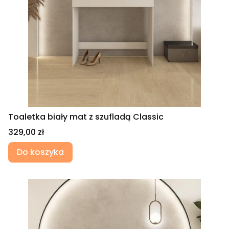
Toaletka biały mat z szufladą Classic
Cena
329,00 zł
Do koszyka