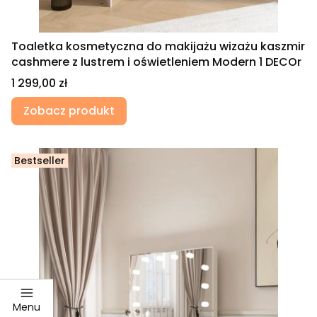
Toaletka kosmetyczna do makijażu wizażu kaszmir
cashmere z lustrem i oświetleniem Modern 1 DECOr
Cena
1 299,00 zł
Zobacz produkt
Bestseller
Menu