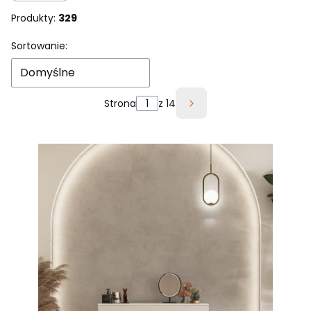
Produkty:
329
Lista produktów
Sortowanie:
Domyślne
Strona
z 14
Następne produkty