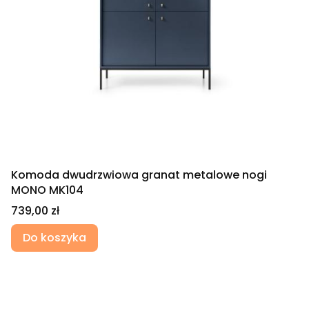
Komoda dwudrzwiowa granat metalowe nogi
MONO MK104
Cena
739,00 zł
Do koszyka