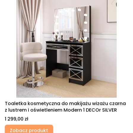
Toaletka kosmetyczna do makijażu wizażu czarna
z lustrem i oświetleniem Modern 1 DECOr SILVER
Cena
1 299,00 zł
Zobacz produkt