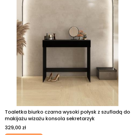
Toaletka biurko czarna wysoki połysk z szufladą do
makijażu wizażu konsola sekretarzyk
Cena
329,00 zł