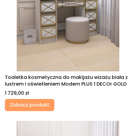
Toaletka kosmetyczna do makijażu wizażu biała z
lustrem i oświetleniem Modern PLUS 1 DECOr GOLD
Cena
1 729,00 zł
Zobacz produkt