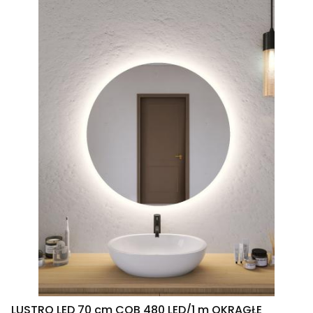
LUSTRO LED 70 cm COB 480 LED/1 m OKRĄGŁE