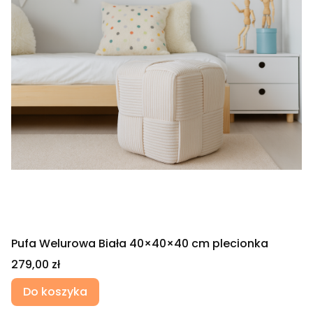
Pufa Welurowa Biała 40×40×40 cm plecionka
Cena
279,00 zł
Do koszyka