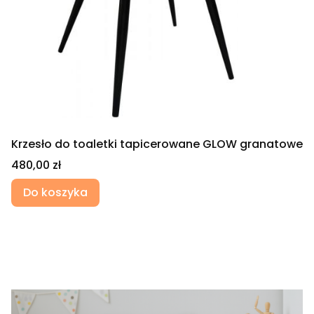
Krzesło do toaletki tapicerowane GLOW granatowe
Cena
480,00 zł
Do koszyka