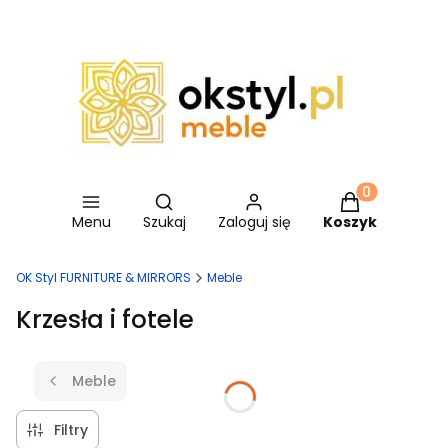
Otwórz wyszukiwarkę
Produkty w ko
Menu
Szukaj
Zaloguj się
Koszyk
OK Styl FURNITURE & MIRRORS
Meble
Krzesła i fotele
Meble
Filtry