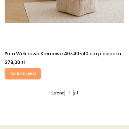
Pufa Welurowa Kremowa 40×40×40 cm plecionka
Cena
279,00 zł
Do koszyka
Strona
z 1