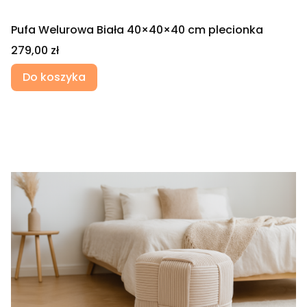
Pufa Welurowa Biała 40×40×40 cm plecionka
Cena
279,00 zł
Do koszyka