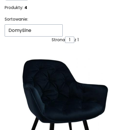
Produkty:
4
Lista produktów
Sortowanie:
Domyślne
Strona
z 1