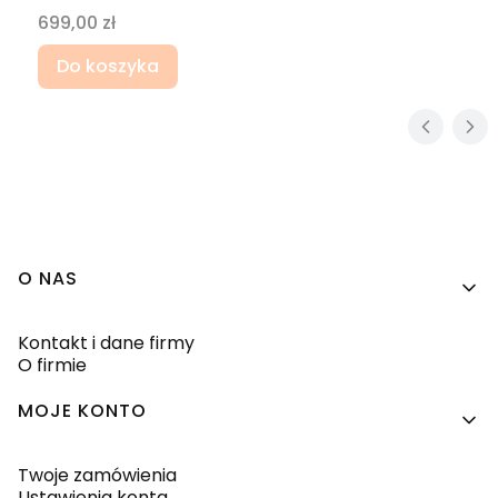
Cena
699,00 zł
Do koszyka
Linki w stopce
O NAS
Kontakt i dane firmy
O firmie
MOJE KONTO
Twoje zamówienia
Ustawienia konta