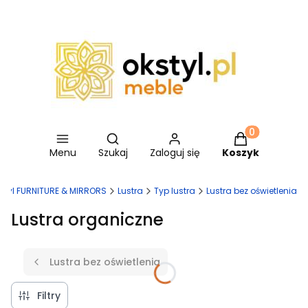
Otwórz wyszukiwarkę
Produkty w ko
Menu
Szukaj
Zaloguj się
Koszyk
Styl FURNITURE & MIRRORS
Lustra
Typ lustra
Lustra bez oświetlenia
Lustra organiczne
Lustra bez oświetlenia
Filtry