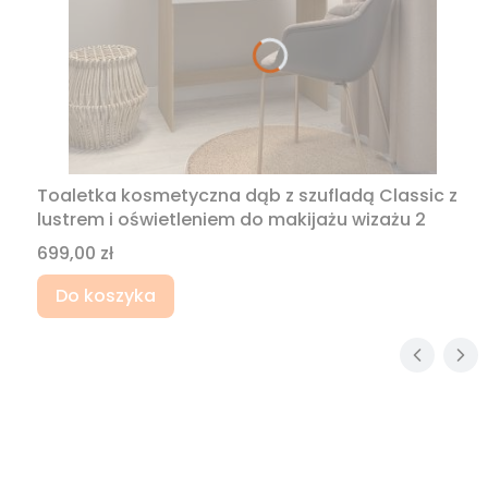
Toaletka kosmetyczna dąb z szufladą Classic z
lustrem i oświetleniem do makijażu wizażu 2
Cena
699,00 zł
Do koszyka