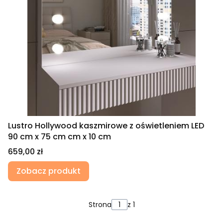
Lustro Hollywood kaszmirowe z oświetleniem LED
90 cm x 75 cm cm x 10 cm
Cena
659,00 zł
Zobacz produkt
Strona
z 1