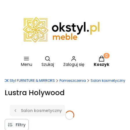
Otwórz wyszukiwarkę
Produkty w ko
Menu
Szukaj
Zaloguj się
Koszyk
OK Styl FURNITURE & MIRRORS
Pomieszczenia
Salon kosmetyczny
Lustra Holywood
Salon kosmetyczny
Filtry