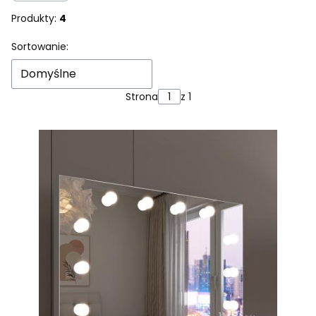
Produkty:
4
Lista produktów
Sortowanie:
Domyślne
Strona
z 1