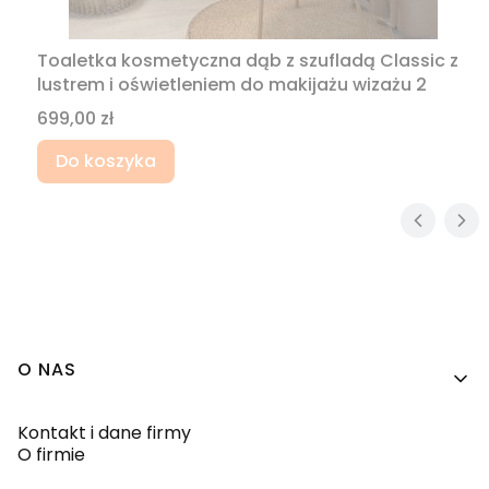
Toaletka kosmetyczna dąb z szufladą Classic z
lustrem i oświetleniem do makijażu wizażu 2
Cena
699,00 zł
Do koszyka
Linki w stopce
O NAS
Kontakt i dane firmy
O firmie