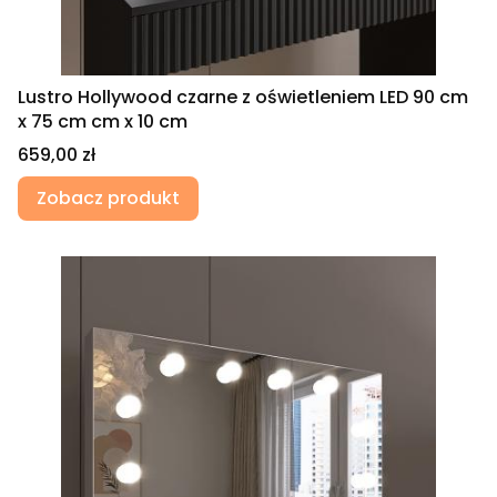
Lustro Hollywood czarne z oświetleniem LED 90 cm
x 75 cm cm x 10 cm
Cena
659,00 zł
Zobacz produkt