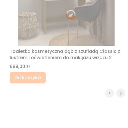
Toaletka kosmetyczna dąb z szufladą Classic z
lustrem i oświetleniem do makijażu wizażu 2
Cena
699,00 zł
Do koszyka