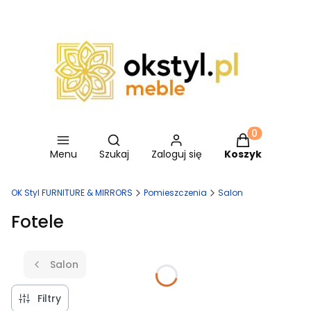
Otwórz wyszukiwarkę
Produkty w ko
Menu
Szukaj
Zaloguj się
Koszyk
OK Styl FURNITURE & MIRRORS
Pomieszczenia
Salon
Fotele
Salon
Filtry