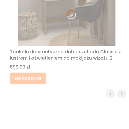
Toaletka kosmetyczna dąb z szufladą Classic z
lustrem i oświetleniem do makijażu wizażu 2
Cena
699,00 zł
Do koszyka