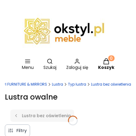
Otwórz wyszukiwarkę
Produkty w ko
Menu
Szukaj
Zaloguj się
Koszyk
Styl FURNITURE & MIRRORS
Lustra
Typ lustra
Lustra bez oświetlenia
Lustra owalne
Lustra bez oświetlenia
Filtry