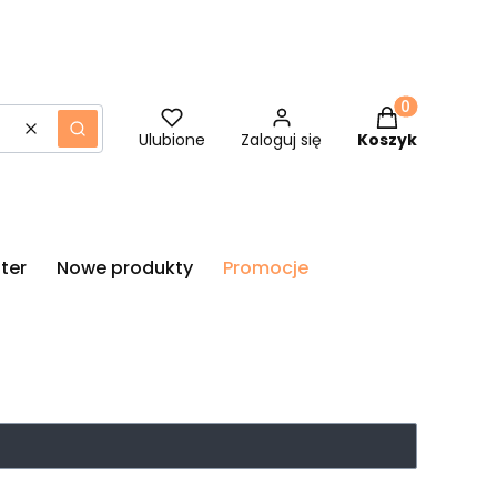
Produkty w ko
Wyczyść
Szukaj
Ulubione
Zaloguj się
Koszyk
ter
Nowe produkty
Promocje