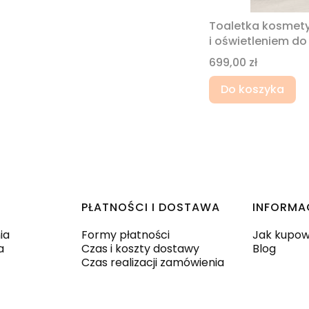
Toaletka kosmetyc
i oświetleniem do
Cena
699,00 zł
Do koszyka
PŁATNOŚCI I DOSTAWA
INFORMA
ia
Formy płatności
Jak kupo
a
Czas i koszty dostawy
Blog
Czas realizacji zamówienia