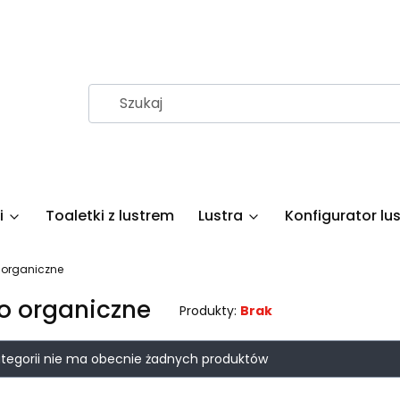
i
Toaletki z lustrem
Lustra
Konfigurator lus
o organiczne
ro organiczne
Produkty:
Brak
 produktów
ategorii nie ma obecnie żadnych produktów