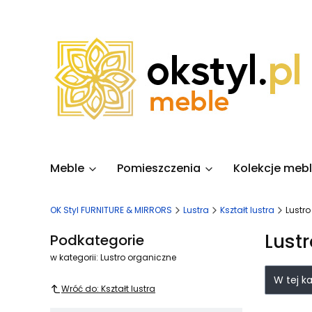
Meble
Pomieszczenia
Kolekcje mebl
OK Styl FURNITURE & MIRRORS
Lustra
Kształt lustra
Lustr
Lust
Podkategorie
w kategorii: Lustro organiczne
Lista
W tej k
Wróć do: Kształt lustra