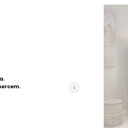
a.
sercem.