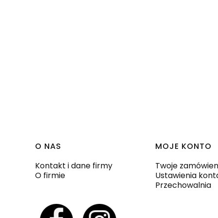
Linki w stopce
O NAS
MOJE KONTO
Kontakt i dane firmy
Twoje zamówien
O firmie
Ustawienia kont
Przechowalnia