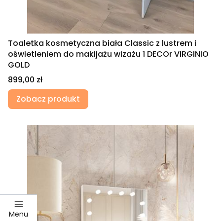
Toaletka kosmetyczna biała Classic z lustrem i
oświetleniem do makijażu wizażu 1 DECOr VIRGINIO
GOLD
Cena
899,00 zł
Zobacz produkt
Menu