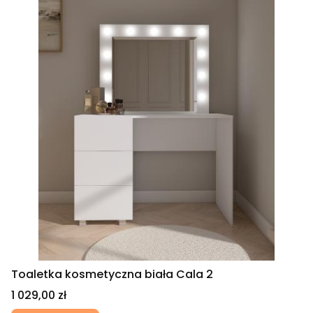
Toaletka kosmetyczna biała Cala 2
Cena
1 029,00 zł