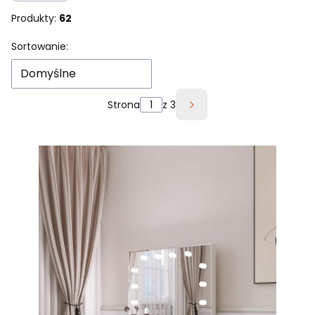
Produkty:
62
Lista produktów
Sortowanie:
Domyślne
Strona
z 3
Następne produkty