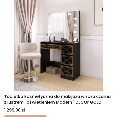
Toaletka kosmetyczna do makijażu wizażu czarna
z lustrem i oświetleniem Modern 1 DECOr GOLD
Cena
1 299,00 zł