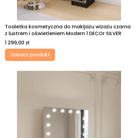
Toaletka kosmetyczna do makijażu wizażu czarna
z lustrem i oświetleniem Modern 1 DECOr SILVER
Cena
1 299,00 zł
Zobacz produkt