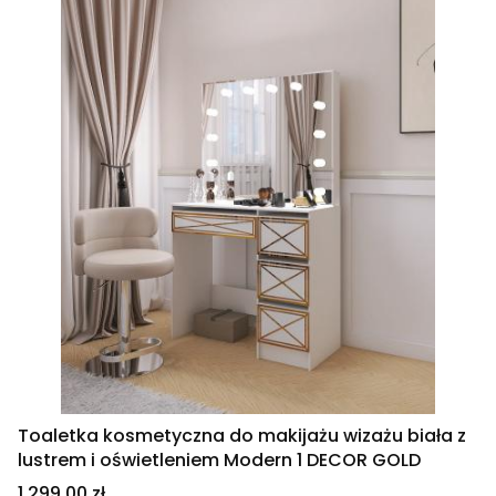
Toaletka kosmetyczna do makijażu wizażu biała z
lustrem i oświetleniem Modern 1 DECOR GOLD
Cena
1 299,00 zł