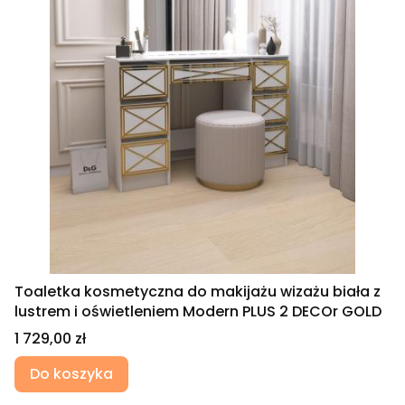
Toaletka kosmetyczna do makijażu wizażu biała z
lustrem i oświetleniem Modern PLUS 2 DECOr GOLD
Cena
1 729,00 zł
Do koszyka