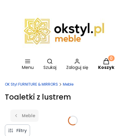
Otwórz wyszukiwarkę
Produkty w ko
Menu
Szukaj
Zaloguj się
Koszyk
OK Styl FURNITURE & MIRRORS
Meble
Toaletki z lustrem
Meble
Filtry