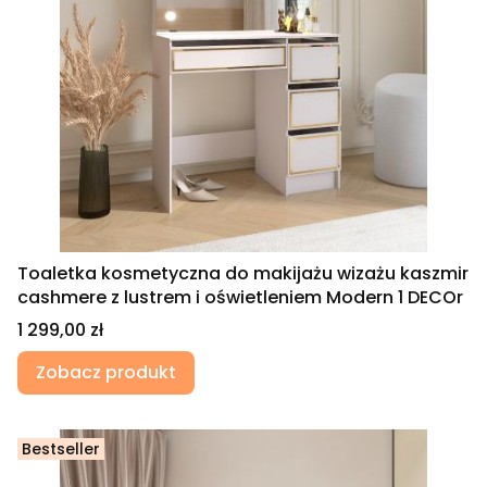
Toaletka kosmetyczna do makijażu wizażu kaszmir
cashmere z lustrem i oświetleniem Modern 1 DECOr
Cena
1 299,00 zł
Zobacz produkt
Bestseller