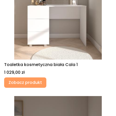
Toaletka kosmetyczna biała Cala 1
Cena
1 029,00 zł
Zobacz produkt