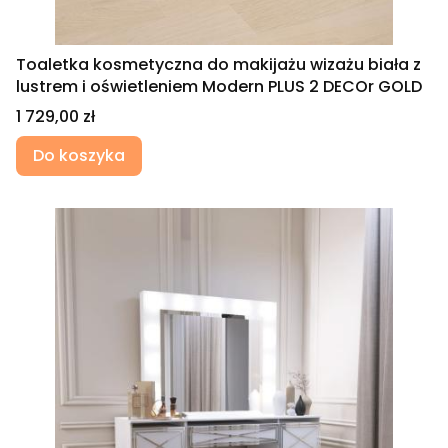
Toaletka kosmetyczna do makijażu wizażu biała z
lustrem i oświetleniem Modern PLUS 2 DECOr GOLD
Cena
1 729,00 zł
Do koszyka