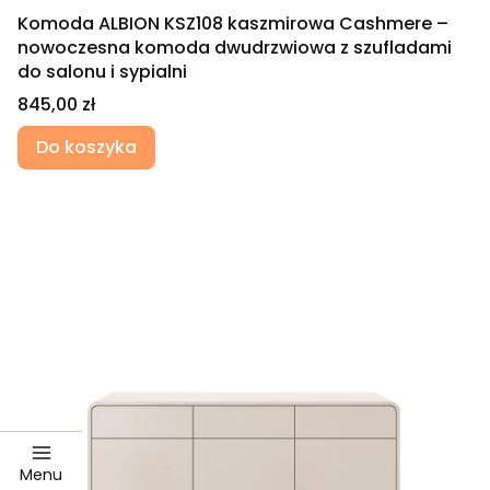
Komoda ALBION KSZ108 kaszmirowa Cashmere –
nowoczesna komoda dwudrzwiowa z szufladami
do salonu i sypialni
Cena
845,00 zł
Do koszyka
Menu