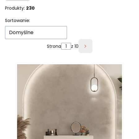
Produkty:
230
Lista produktów
Sortowanie:
Domyślne
Strona
z 10
Następne produkty