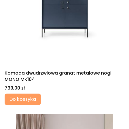
Komoda dwudrzwiowa granat metalowe nogi
MONO MK104
Cena
739,00 zł
Do koszyka