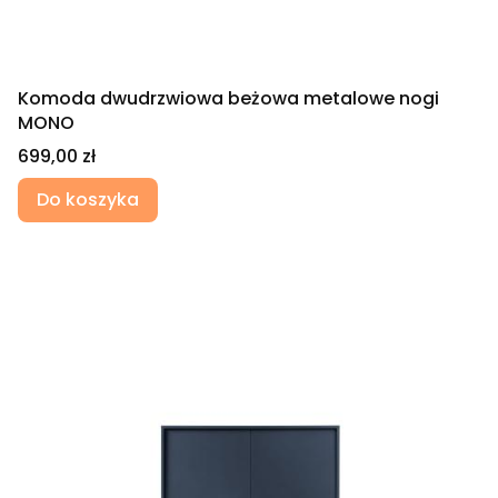
Komoda dwudrzwiowa beżowa metalowe nogi
MONO
Cena
699,00 zł
Do koszyka