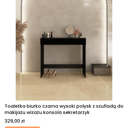
Toaletka biurko czarna wysoki połysk z szufladą do
makijażu wizażu konsola sekretarzyk
Cena
329,00 zł