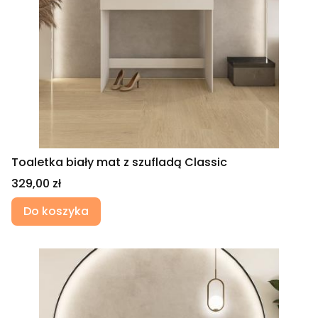
Toaletka biały mat z szufladą Classic
Cena
329,00 zł
Do koszyka