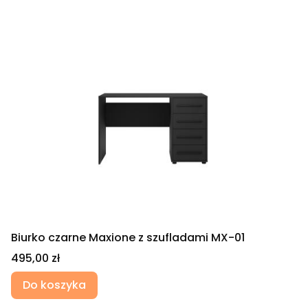
Biurko czarne Maxione z szufladami MX-01
Cena
495,00 zł
Do koszyka