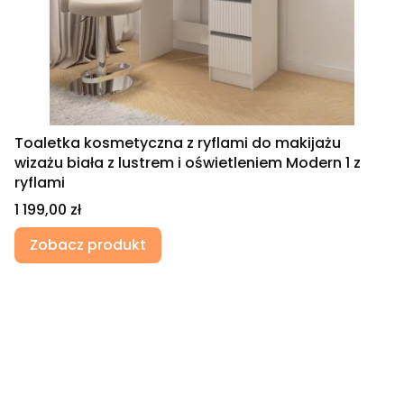
Toaletka kosmetyczna z ryflami do makijażu
wizażu biała z lustrem i oświetleniem Modern 1 z
ryflami
Cena
1 199,00 zł
Zobacz produkt