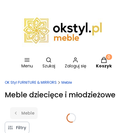
Otwórz wyszukiwarkę
Produkty w ko
Menu
Szukaj
Zaloguj się
Koszyk
OK Styl FURNITURE & MIRRORS
Meble
Meble dziecięce i młodzieżowe
Meble
Filtry