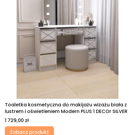
Toaletka kosmetyczna do makijażu wizażu biała z
lustrem i oświetleniem Modern PLUS 1 DECOr SILVER
Cena
1 729,00 zł
Zobacz produkt