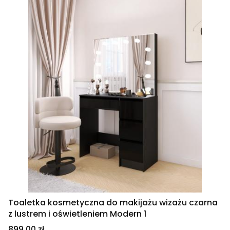
Toaletka kosmetyczna do makijażu wizażu czarna
z lustrem i oświetleniem Modern 1
Cena
899,00 zł