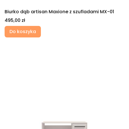
Biurko dąb artisan Maxione z szufladami MX-01
Cena
495,00 zł
Do koszyka