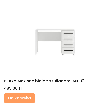
Biurko Maxione białe z szufladami MX-01
Cena
495,00 zł
Do koszyka