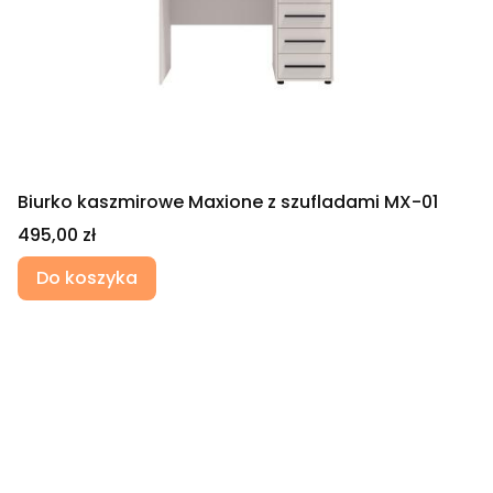
Biurko kaszmirowe Maxione z szufladami MX-01
Cena
495,00 zł
Do koszyka