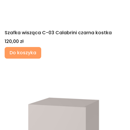
Szafka wisząca C-03 Calabrini czarna kostka
Cena
120,00 zł
Do koszyka