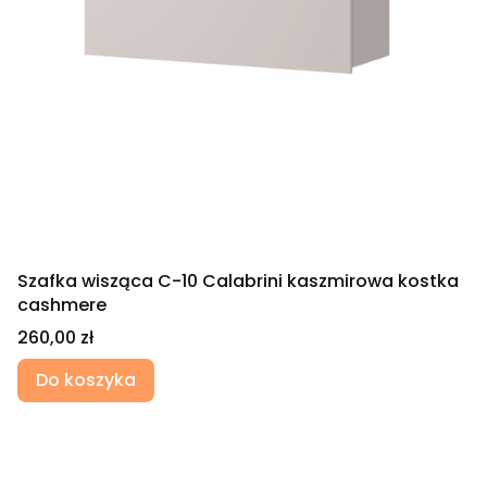
Szafka wisząca C-10 Calabrini kaszmirowa kostka
cashmere
Cena
260,00 zł
Do koszyka