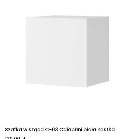
Szafka wisząca C-03 Calabrini biała kostka
Cena
120,00 zł