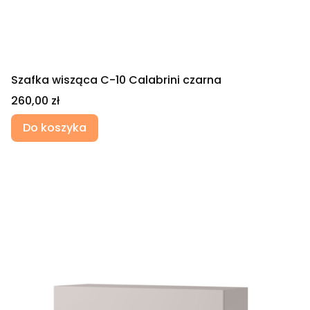
Szafka wisząca C-10 Calabrini czarna
Cena
260,00 zł
Do koszyka