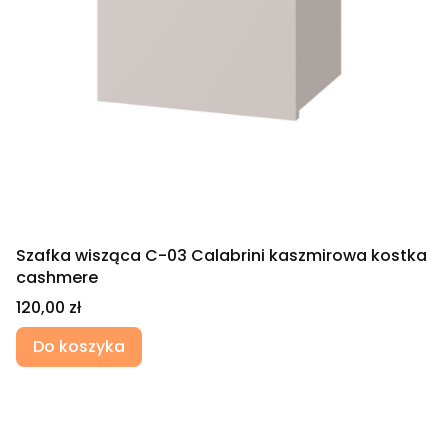
Szafka wisząca C-03 Calabrini kaszmirowa kostka
cashmere
Cena
120,00 zł
Do koszyka