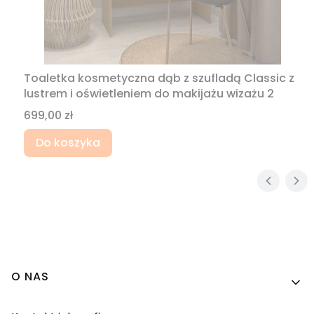
Toaletka kosmetyczna dąb z szufladą Classic z
lustrem i oświetleniem do makijażu wizażu 2
Cena
699,00 zł
Do koszyka
Linki w stopce
O NAS