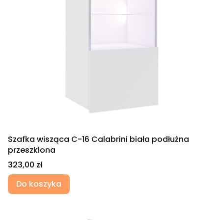
Szafka wisząca C-16 Calabrini biała podłużna
przeszklona
Cena
323,00 zł
Do koszyka