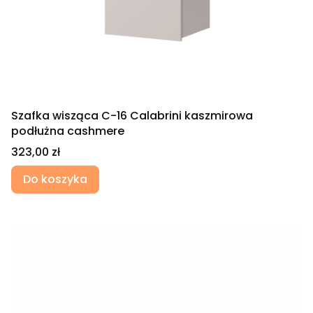
Szafka wisząca C-16 Calabrini kaszmirowa
podłużna cashmere
Cena
323,00 zł
Do koszyka