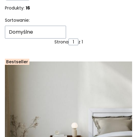
Produkty:
16
Lista produktów
Sortowanie:
Domyślne
Strona
z 1
Bestseller