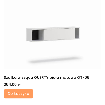
Szafka wisząca QUERTY biała matowa QT-06
Cena
254,00 zł
Do koszyka