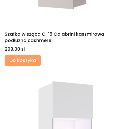
Szafka wisząca C-15 Calabrini kaszmirowa
podłużna cashmere
Cena
299,00 zł
Do koszyka