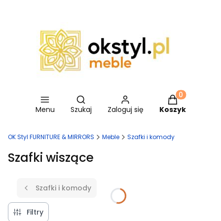
Otwórz wyszukiwarkę
Produkty w ko
Menu
Szukaj
Zaloguj się
Koszyk
OK Styl FURNITURE & MIRRORS
Meble
Szafki i komody
Szafki wiszące
Szafki i komody
Filtry