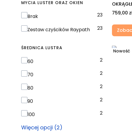
MYCIA LUSTER ORAZ OKIEN
OKRĄGŁE
Cena
759,00 z
23
Zestaw czyścików RAYPATH do mycia luste
Brak
23
Zestaw czyścików Raypath
Zobac
ŚREDNICA LUSTRA
Nowość
2
Średnica lustra
60
2
70
2
80
2
90
2
100
Więcej opcji (2)