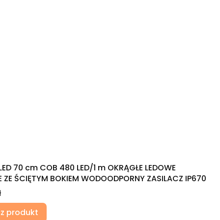
r oraz okien
LED 70 cm COB 480 LED/1 m OKRĄGŁE LEDOWE
 ZE ŚCIĘTYM BOKIEM WODOODPORNY ZASILACZ IP670
ł
z produkt