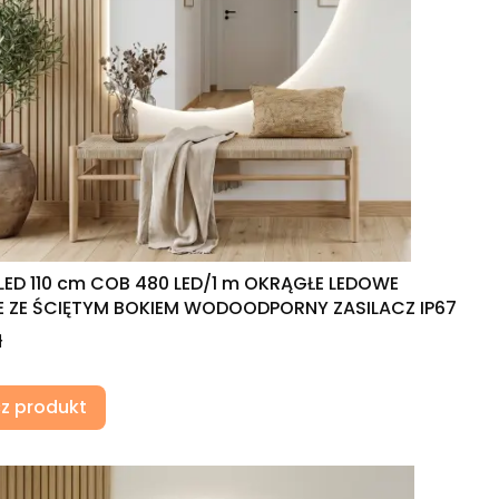
LED 110 cm COB 480 LED/1 m OKRĄGŁE LEDOWE
 ZE ŚCIĘTYM BOKIEM WODOODPORNY ZASILACZ IP67
ł
z produkt