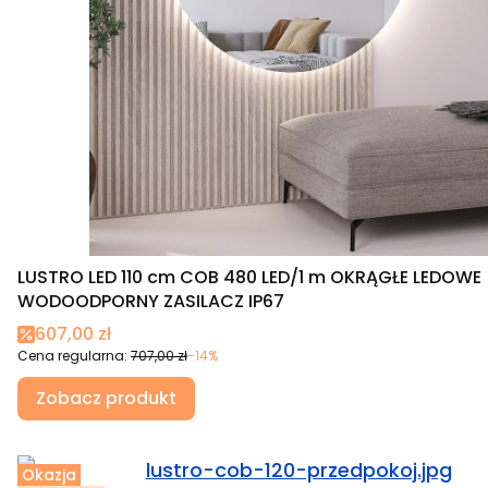
LUSTRO LED 110 cm COB 480 LED/1 m OKRĄGŁE LEDOWE
WODOODPORNY ZASILACZ IP67
Cena promocyjna
607,00 zł
Cena regularna:
707,00 zł
-14%
Zobacz produkt
Okazja