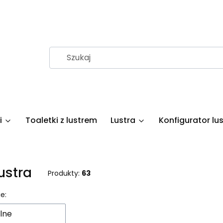
i
Toaletki z lustrem
Lustra
Konfigurator lus
ustra
Produkty:
63
 produktów
e:
lne