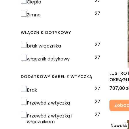
27
Ciepła
27
Zimna
WŁĄCZNIK DOTYKOWY
27
Włącznik dotykowy
brak włącznika
27
włącznik dotykowy
LUSTRO 
DODATKOWY KABEL Z WTYCZKĄ
OKRĄGŁE
Cena
707,00 z
27
Dodatkowy kabel z wtyczką
Brak
27
Przewód z wtyczką
Zobac
27
Przewód z wtyczką i
włącznikiem
Nowość