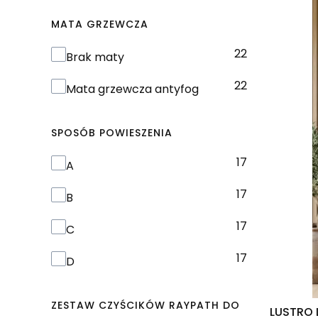
MATA GRZEWCZA
22
Mata grzewcza
Brak maty
22
Mata grzewcza antyfog
SPOSÓB POWIESZENIA
17
Sposób powieszenia
A
17
B
17
C
17
D
ZESTAW CZYŚCIKÓW RAYPATH DO
LUSTRO 