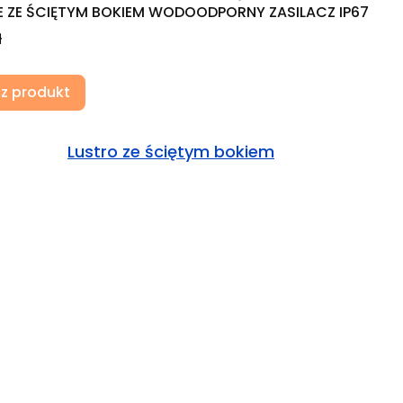
 ZE ŚCIĘTYM BOKIEM WODOODPORNY ZASILACZ IP67
ł
r oraz okien
z produkt