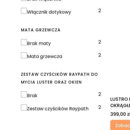
2
Włącznik dotykowy
MATA GRZEWCZA
2
Mata grzewcza
Brak maty
2
Mata grzewcza
ZESTAW CZYŚCIKÓW RAYPATH DO
MYCIA LUSTER ORAZ OKIEN
2
Zestaw czyścików RAYPATH do mycia luste
Brak
LUSTRO 
OKRĄGŁE
2
Zestaw czyścików Raypath
Cena
399,00 z
Zobac