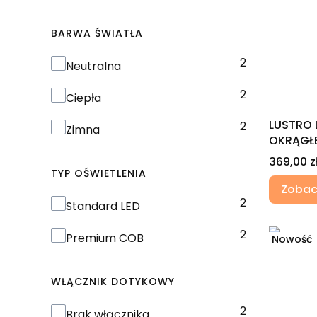
BARWA ŚWIATŁA
2
Barwa światła
Neutralna
2
Ciepła
LUSTRO 
2
Zimna
OKRĄGŁE
Cena
369,00 z
TYP OŚWIETLENIA
Zobac
2
Typ oświetlenia
Standard LED
2
Premium COB
Nowość
WŁĄCZNIK DOTYKOWY
2
Włącznik dotykowy
Brak włącznika