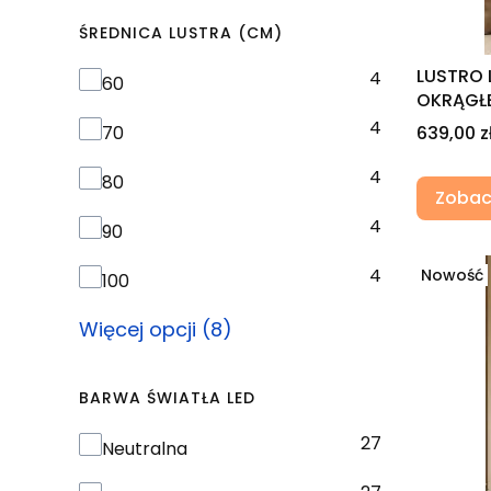
ŚREDNICA LUSTRA (CM)
LUSTRO 
4
Średnica lustra (cm)
60
OKRĄGŁE
4
Cena
70
639,00 z
4
80
Zobac
4
90
4
Nowość
100
Więcej opcji (8)
BARWA ŚWIATŁA LED
27
Barwa światła LED
Neutralna