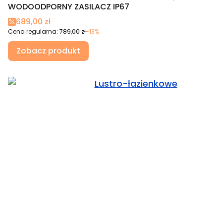
WODOODPORNY ZASILACZ IP67
Cena promocyjna
689,00 zł
Cena regularna:
789,00 zł
-13%
Zobacz produkt