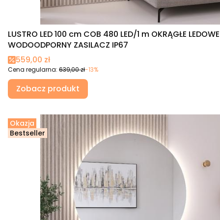
LUSTRO LED 100 cm COB 480 LED/1 m OKRĄGŁE LEDOWE
WODOODPORNY ZASILACZ IP67
Cena promocyjna
559,00 zł
Cena regularna:
639,00 zł
-13%
Zobacz produkt
Okazja
Bestseller