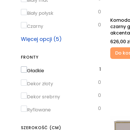
Biały mat
0
Biały połysk
Komoda 
0
Czarny
czarny g
akcenta
Więcej opcji (5)
Cena
626,00 z
Do ko
FRONTY
1
Fronty
Gładkie
0
Dekor złoty
0
Dekor srebrny
0
Ryflowane
SZEROKOŚĆ (CM)