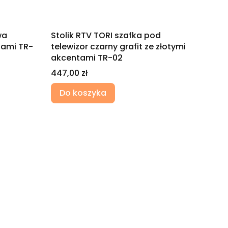
wa
Stolik RTV TORI szafka pod
tami TR-
telewizor czarny grafit ze złotymi
akcentami TR-02
Cena
447,00 zł
Do koszyka