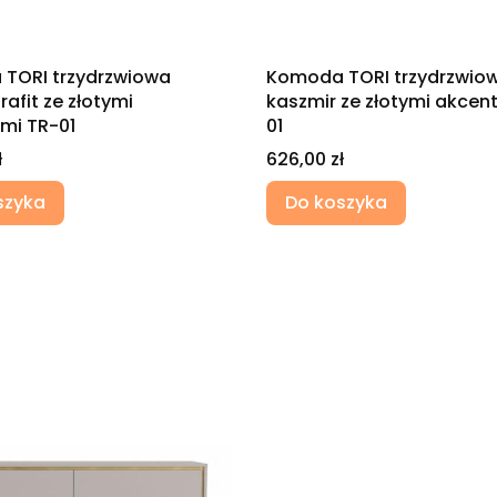
TORI trzydrzwiowa
Komoda TORI trzydrzwio
rafit ze złotymi
kaszmir ze złotymi akcen
mi TR-01
01
Cena
ł
626,00 zł
szyka
Do koszyka