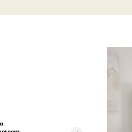
a.
sercem.