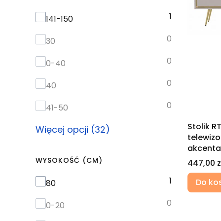
1
Szerokość (cm)
141-150
0
30
0
0-40
0
40
0
41-50
Stolik R
Więcej opcji (32)
telewizo
akcenta
WYSOKOŚĆ (CM)
Cena
447,00 z
1
Wysokość (cm)
Do ko
80
0
0-20