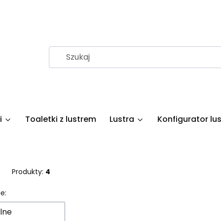
i
Toaletki z lustrem
Lustra
Konfigurator lus
Produkty:
4
 produktów
e:
lne