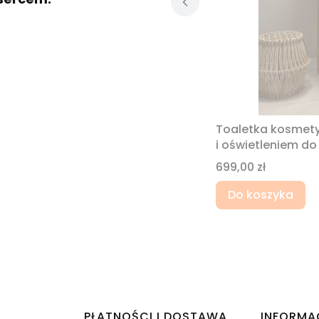
Toaletka kosmetyc
i oświetleniem do
Cena
699,00 zł
Do koszyka
PŁATNOŚCI I DOSTAWA
INFORMA