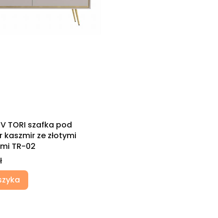
TV TORI szafka pod
r kaszmir ze złotymi
mi TR-02
ł
szyka