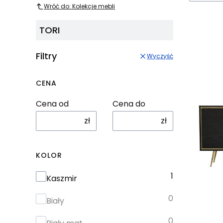
Wróć do: Kolekcje mebli
TORI
Filtry
Wyczyść
CENA
Cena od
Cena do
zł
zł
KOLOR
1
Kolor
Kaszmir
0
Biały
0