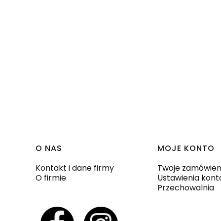
Linki w stopce
O NAS
MOJE KONTO
Kontakt i dane firmy
Twoje zamówien
O firmie
Ustawienia kont
Przechowalnia