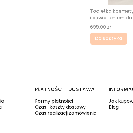
Toaletka kosmetyc
i oświetleniem do
Cena
699,00 zł
Do koszyka
PŁATNOŚCI I DOSTAWA
INFORMA
ia
Formy płatności
Jak kupo
a
Czas i koszty dostawy
Blog
Czas realizacji zamówienia