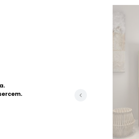
a.
sercem.