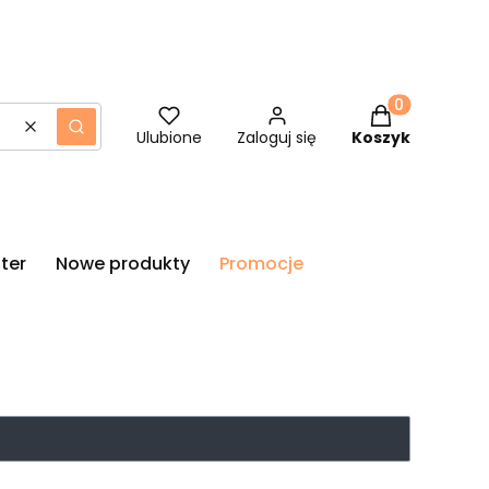
Produkty w ko
Wyczyść
Szukaj
Ulubione
Zaloguj się
Koszyk
ter
Nowe produkty
Promocje