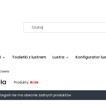
i
Toaletki z lustrem
Lustra
Konfigurator lus
Krzesła
ła
Produkty:
Brak
 produktów
ategorii nie ma obecnie żadnych produktów