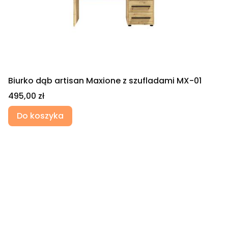
Biurko dąb artisan Maxione z szufladami MX-01
Cena
495,00 zł
Do koszyka