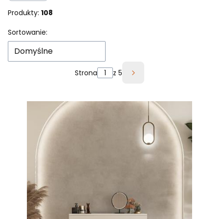
Produkty:
108
Lista produktów
Sortowanie:
Domyślne
Strona
z 5
Następne produkty