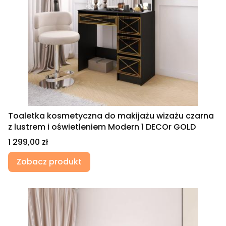
Toaletka kosmetyczna do makijażu wizażu czarna
z lustrem i oświetleniem Modern 1 DECOr GOLD
Cena
1 299,00 zł
Zobacz produkt