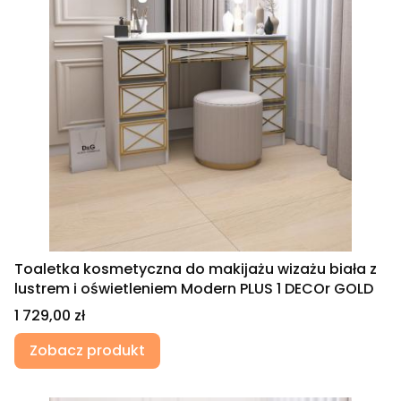
Toaletka kosmetyczna do makijażu wizażu biała z
lustrem i oświetleniem Modern PLUS 1 DECOr GOLD
Cena
1 729,00 zł
Zobacz produkt