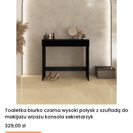
Toaletka biurko czarna wysoki połysk z szufladą do
makijażu wizażu konsola sekretarzyk
Cena
329,00 zł