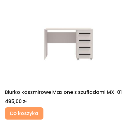
Biurko kaszmirowe Maxione z szufladami MX-01
Cena
495,00 zł
Do koszyka