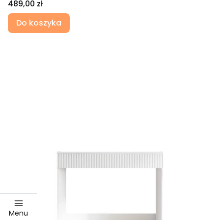
Cena
489,00 zł
Do koszyka
Menu