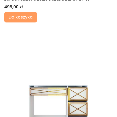
Cena
495,00 zł
Do koszyka