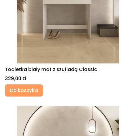
Toaletka biały mat z szufladą Classic
Cena
329,00 zł
Do koszyka