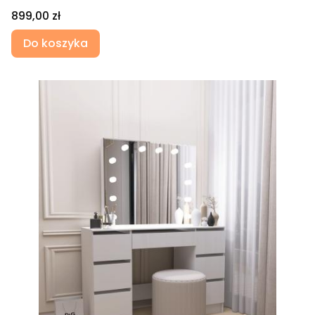
Cena
899,00 zł
Do koszyka