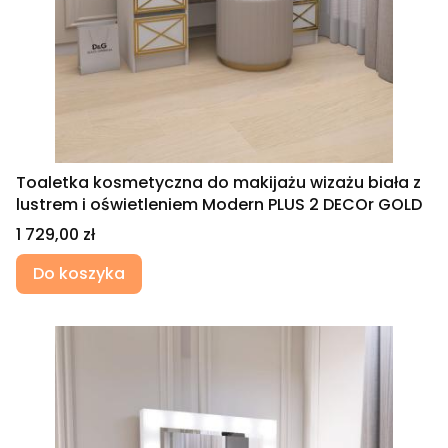
Toaletka kosmetyczna do makijażu wizażu biała z
lustrem i oświetleniem Modern PLUS 2 DECOr GOLD
Cena
1 729,00 zł
Do koszyka