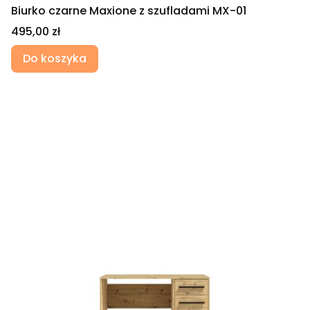
Biurko czarne Maxione z szufladami MX-01
Cena
495,00 zł
Do koszyka