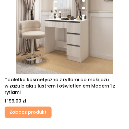
Toaletka kosmetyczna z ryflami do makijażu
wizażu biała z lustrem i oświetleniem Modern 1 z
ryflami
Cena
1 199,00 zł
Zobacz produkt