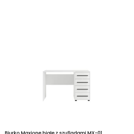
Biurko Maxione białe z szufladami MX-01