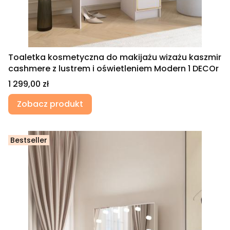
Toaletka kosmetyczna do makijażu wizażu kaszmir
cashmere z lustrem i oświetleniem Modern 1 DECOr
Cena
1 299,00 zł
Zobacz produkt
Bestseller