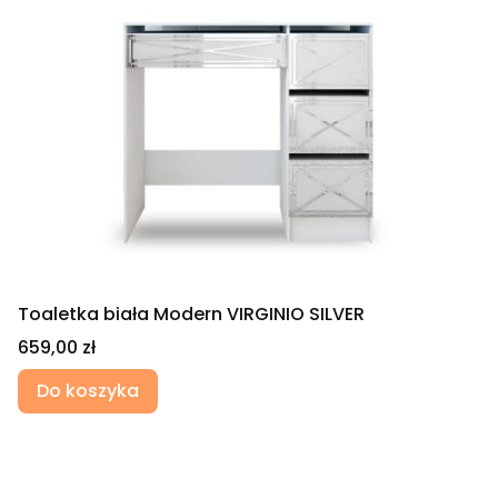
Toaletka biała Modern VIRGINIO SILVER
Cena
659,00 zł
Do koszyka