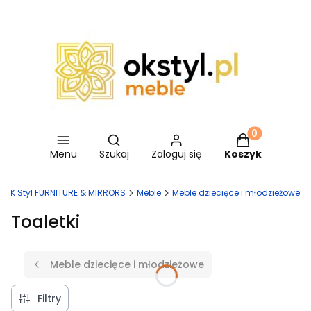
Otwórz wyszukiwarkę
Produkty w ko
Menu
Szukaj
Zaloguj się
Koszyk
OK Styl FURNITURE & MIRRORS
Meble
Meble dziecięce i młodzieżowe
Toaletki
Meble dziecięce i młodzieżowe
Filtry