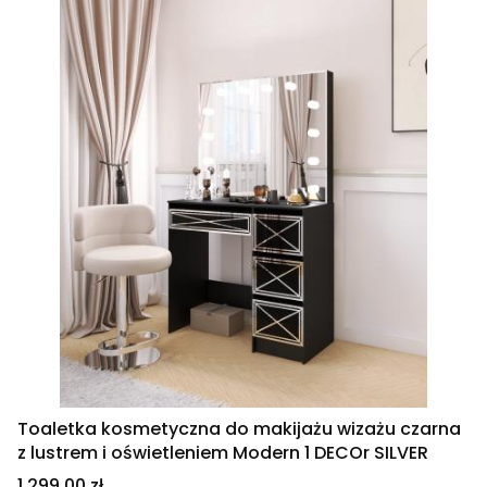
Toaletka kosmetyczna do makijażu wizażu czarna
z lustrem i oświetleniem Modern 1 DECOr SILVER
Cena
1 299,00 zł