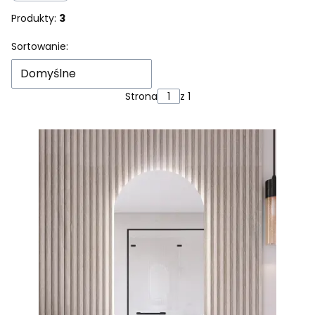
Produkty:
3
Lista produktów
Sortowanie:
Domyślne
Strona
z 1