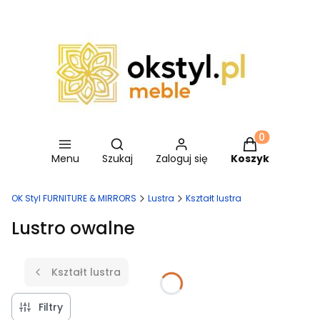
Otwórz wyszukiwarkę
Produkty w ko
Menu
Szukaj
Zaloguj się
Koszyk
OK Styl FURNITURE & MIRRORS
Lustra
Kształt lustra
Lustro owalne
Kształt lustra
Filtry