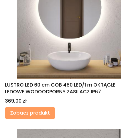
LUSTRO LED 60 cm COB 480 LED/1 m OKRĄGŁE
LEDOWE WODOODPORNY ZASILACZ IP67
Cena
369,00 zł
Zobacz produkt