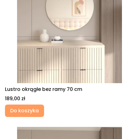
Lustro okrągłe bez ramy 70 cm
Cena
189,00 zł
Do koszyka