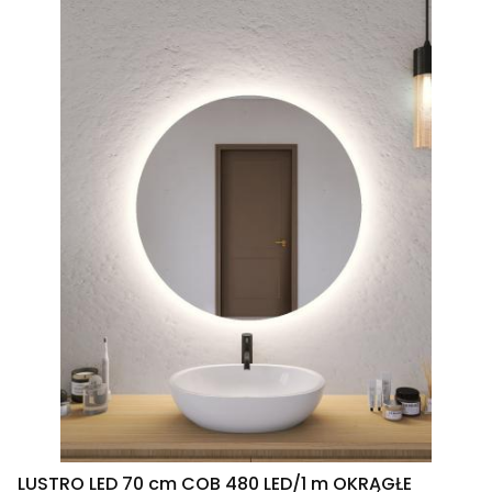
LUSTRO LED 70 cm COB 480 LED/1 m OKRĄGŁE