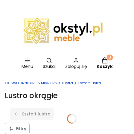
Otwórz wyszukiwarkę
Produkty w ko
Menu
Szukaj
Zaloguj się
Koszyk
OK Styl FURNITURE & MIRRORS
Lustra
Kształt lustra
Lustro okrągłe
Kształt lustra
Filtry