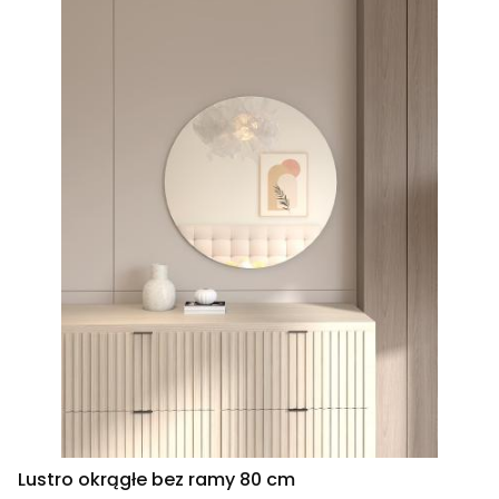
Lustro okrągłe bez ramy 80 cm