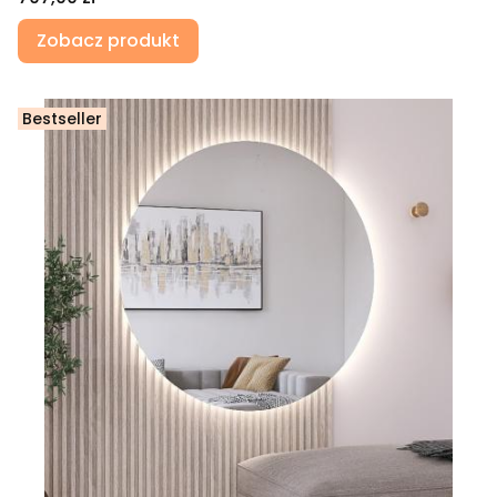
Zobacz produkt
Bestseller