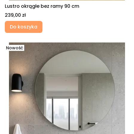
Lustro okrągłe bez ramy 90 cm
Cena
239,00 zł
Do koszyka
Nowość