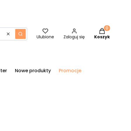
Produkty w ko
Wyczyść
Szukaj
Ulubione
Zaloguj się
Koszyk
ter
Nowe produkty
Promocje