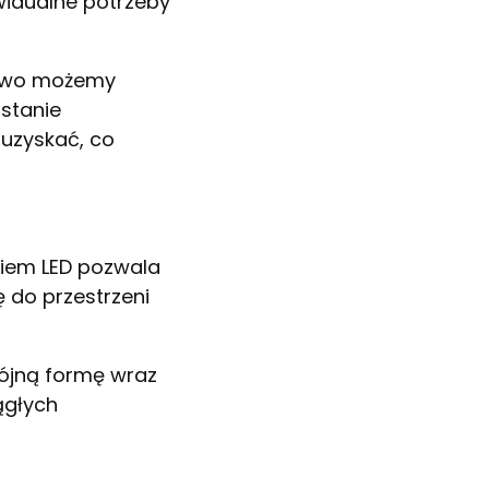
widualne potrzeby
kowo możemy
ostanie
uzyskać, co
niem LED pozwala
ę do przestrzeni
pójną formę wraz
ągłych