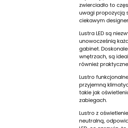
zwierciadło to czę
uwagi propozycją s
ciekawym designem
Lustra LED są niezw
unowocześnią każdą
gabinet. Doskonal
wnętrzach, są idea
również praktyczne
Lustro funkcjonaln
przyjemną klimaty
takie jak oświetle
zabiegach.
Lustro z oświetlen
neutralną, odpowia