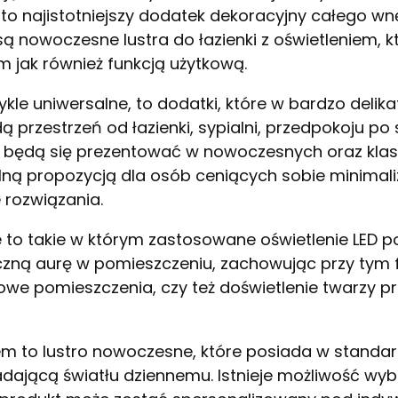
sto najistotniejszy dodatek dekoracyjny całego w
ą nowoczesne lustra do łazienki z oświetleniem, k
 jak również funkcją użytkową.
ykle uniwersalne, to dodatki, które w bardzo deli
 przestrzeń od łazienki, sypialni, przedpokoju po 
e będą się prezentować w nowoczesnych oraz kla
lną propozycją dla osób ceniących sobie minimal
 rozwiązania.
e to takie w którym zastosowane oświetlenie LED
czną aurę w pomieszczeniu, zachowując przy tym 
niowe pomieszczenia, czy też doświetlenie twarzy p
iem to lustro nowoczesne, które posiada w standa
dającą światłu dziennemu. Istnieje możliwość wyb