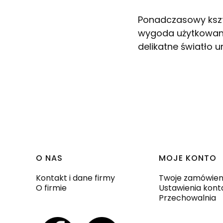
Ponadczasowy kszta
wygoda użytkowania
delikatne światło 
Linki w stopce
O NAS
MOJE KONTO
Kontakt i dane firmy
Twoje zamówien
O firmie
Ustawienia kont
Przechowalnia