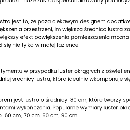
e produkt może zostać spersonalizowany pod indy
ustra jest to, że poza ciekawym designem dodat
ększenia przestrzeni, im większa średnica lustra z
iększy efekt powiększenia pomieszczenia można 
się nie tylko w małej łazience.
tymentu w przypadku luster okrągłych z oświetle
iej średnicy lustra, która idealnie wkomponuje si
em jest lustro o średnicy 80 cm, które tworzy s
ntami wykończenia. Popularne wymiary luster okr
o 60 cm, 70 cm, 80 cm, 90 cm.