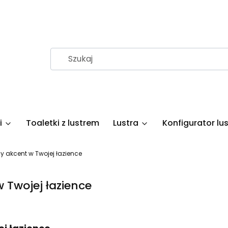
i
Toaletki z lustrem
Lustra
Konfigurator lus
y akcent w Twojej łazience
 Twojej łazience