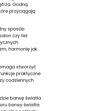
nętrza. Godną
tóre przyciągają
katny sposób
salon czy też
sycznych
izm, harmonię jak
 pomaga stworzyć
funkcje praktyczne
rzy codziennych
rdzie barwę światła
oru barwy światła