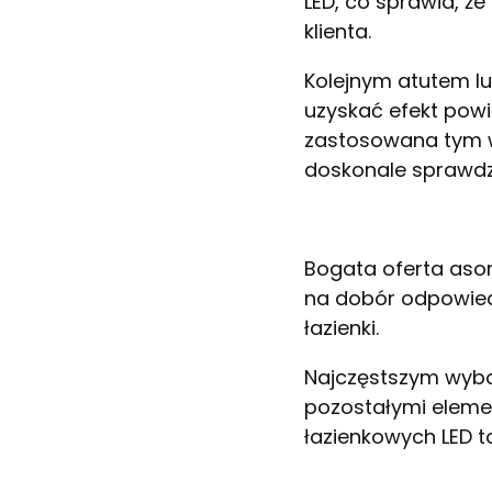
LED, co sprawia, ż
klienta.
Kolejnym atutem l
uzyskać efekt powi
zastosowana tym w
doskonale sprawdzi 
Bogata oferta asor
na dobór odpowiedn
łazienki.
Najczęstszym wybor
pozostałymi eleme
łazienkowych LED t