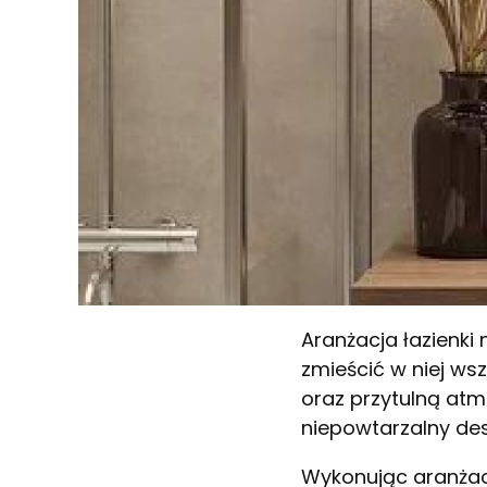
Aranżacja łazienki
zmieścić w niej ws
oraz przytulną atm
niepowtarzalny desi
Wykonując aranżacj