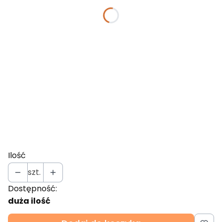
Dodatkowy kabel z wtyczką
Opcjonalne
Wybierz
Mata grzewcza
Opcjonalne
Wybierz
Zestaw czyścików RAYPATH do mycia luster oraz
okien
Opcjonalne
Wybierz
Ilość
szt.
Dostępność:
duża ilość