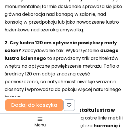
monumentalnej formie doskonale sprawdza się jako
główna dekoracja nad kanapą w salonie, nad
konsolą w przedpokoju lub jako nowoczesne lustro
łazienkowe nad szeroką umywalką.
2. Czy lustro 120 cm optycznie powiększy mały
salon?
Zdecydowanie tak. Wykorzystanie
dużego
lustra ściennego
to sprawdzony trik architektów
wnętrz na optyczne powiększenie metrażu. Tafla o
średnicy 120 cm odbija znaczną część
pomieszczenia, co natychmiast niweluje wrażenie
ciasnoty i wprowadza do pokoju więcej naturalnego
światła.
Dodaj do koszyka
3. Jakie są zalety okrągłego kształtu lustra w
aranżacji?
Okrągłe lustra łagodzą ostre linie mebli i
Menu
narożników, wprowadzając do wnętrza
harmonię i