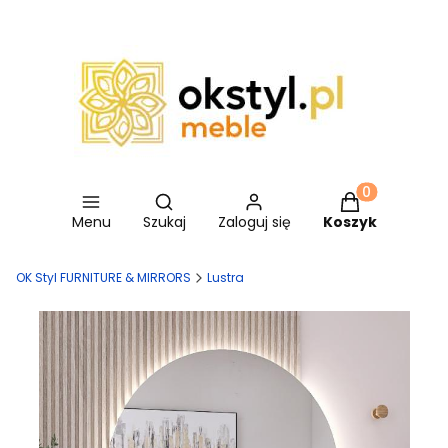
Otwórz wyszukiwarkę
Produkty w ko
Menu
Szukaj
Zaloguj się
Koszyk
OK Styl FURNITURE & MIRRORS
Lustra