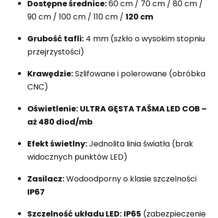
Dostępne średnice:
60 cm / 70 cm / 80 cm /
90 cm / 100 cm / 110 cm /
120 cm
Grubość tafli:
4 mm (szkło o wysokim stopniu
przejrzystości)
Krawędzie:
Szlifowane i polerowane (obróbka
CNC)
Oświetlenie:
ULTRA GĘSTA TAŚMA LED COB –
aż 480 diod/mb
Efekt świetlny:
Jednolita linia światła (brak
widocznych punktów LED)
Zasilacz:
Wodoodporny o klasie szczelności
IP67
Szczelność układu LED:
IP65
(zabezpieczenie