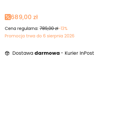
689,00 zł
Cena regularna:
789,00 zł
-13%
Promocja trwa do 6 sierpnia 2026
Dostawa
darmowa
- Kurier InPost
Wybierz wariant produktu:
Poszczególne warianty mogą różnić się ceną
*
Barwa światła LED
Wybierz
Włącznik dotykowy
Opcjonalne
Wybierz