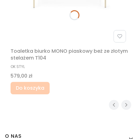
Toaletka biurko MONO piaskowy beż ze złotym
stelażem T104
PRODUCENT
OK STYL
Cena
579,00 zł
Do koszyka
Linki w stopce
O NAS