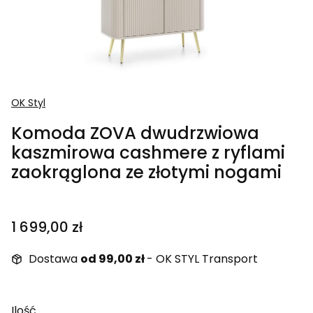
OK Styl
Komoda ZOVA dwudrzwiowa
kaszmirowa cashmere z ryflami
zaokrąglona ze złotymi nogami
Cena
1 699,00 zł
Dostawa
od 99,00 zł
- OK STYL Transport
Ilość