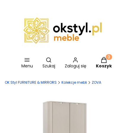
Otwórz wyszukiwarkę
Produkty w ko
Menu
Szukaj
Zaloguj się
Koszyk
OK Styl FURNITURE & MIRRORS
Kolekcje mebli
ZOVA