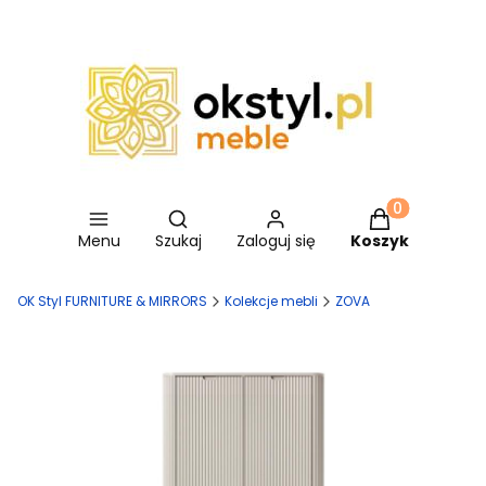
Otwórz wyszukiwarkę
Produkty w ko
Menu
Szukaj
Zaloguj się
Koszyk
OK Styl FURNITURE & MIRRORS
Kolekcje mebli
ZOVA