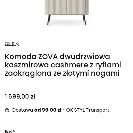
OK Styl
Komoda ZOVA dwudrzwiowa
kaszmirowa cashmere z ryflami
zaokrąglona ze złotymi nogami
Cena
1 699,00 zł
Dostawa
od 99,00 zł
- OK STYL Transport
Ilość