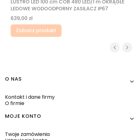
LUSTRO LED 100 cm COB 480 LED/1 m OKRĄGŁE
LEDOWE WODOODPORNY ZASILACZ IP67
Cena
639,00 zł
Zobacz produkt
Linki w stopce
O NAS
Kontakt i dane firmy
O firmie
MOJE KONTO
Twoje zamówienia