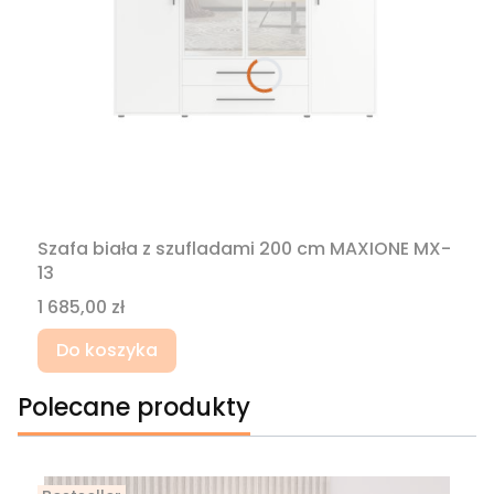
Szafa biała z szufladami 200 cm MAXIONE MX-
13
Cena
1 685,00 zł
Do koszyka
Polecane produkty