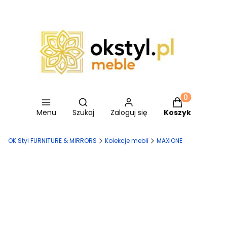
Otwórz wyszukiwarkę
Produkty w ko
Menu
Szukaj
Zaloguj się
Koszyk
OK Styl FURNITURE & MIRRORS
Kolekcje mebli
MAXIONE