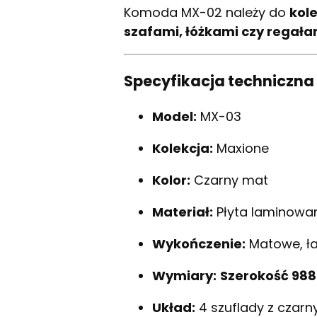
Komoda MX-02 należy do
kole
szafami, łóżkami czy regała
Specyfikacja techniczna
Model:
MX-03
Kolekcja:
Maxione
Kolor:
Czarny mat
Materiał:
Płyta laminowan
Wykończenie:
Matowe, ła
Wymiary:
Szerokość 988
Układ:
4 szuflady z czar