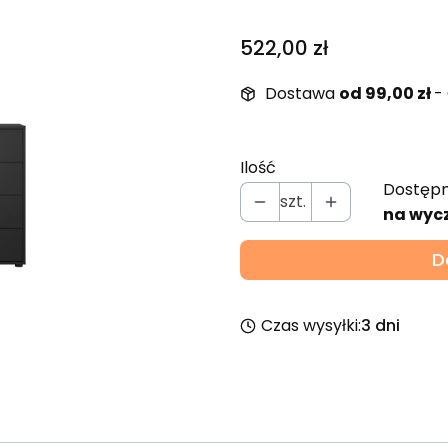
Cena
522,00 zł
Dostawa
od 99,00 zł
-
Ilość
Dostępn
szt.
na wyc
D
Czas wysyłki:
3 dni