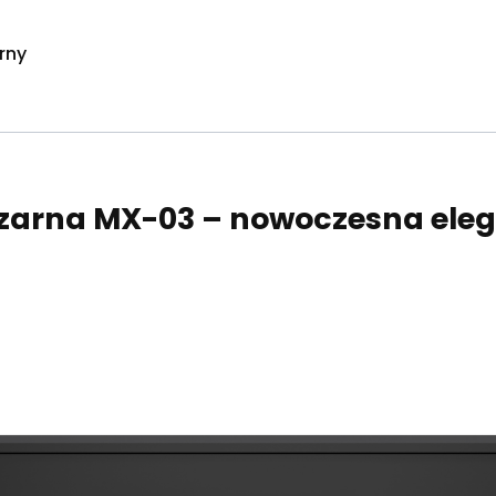
rny
arna MX-03 – nowoczesna elega