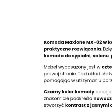
Komoda Maxione MX-02 w ko
praktyczne rozwiązania
. Dzi
komoda do sypialni
,
salonu
,
Mebel wyposażony jest w
czte
prawej stronie. Taki układ uła
pomagając w utrzymaniu por
Czarny kolor komody
dodaje
znakomicie podkreśla
nowocze
stworzyć
kontrast z jasnymi