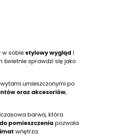
y w sobie
stylowy wygląd
i
m świetnie sprawdzi się jako
chwytami umieszczonymi po
entów oraz akcesoriów
,
dczasowa barwa, która
 do pomieszczenia
pozwala
limat
wnętrza.