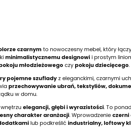
lorze czarnym
to nowoczesny mebel, który łącz
ęki
minimalistycznemu designowi
i prostym linio
pokoju młodzieżowego
czy
pokoju dziecięcego
.
ry pojemne szuflady
z eleganckimi, czarnymi u
twia
przechowywanie ubrań, tekstyliów, dokum
ządku w domu.
 wnętrzu
elegancji, głębi i wyrazistości
. To pona
sny charakter aranżacji
. Wprowadzenie
czerni
 dodatkami
lub podkreślić
industrialny, loftowy k