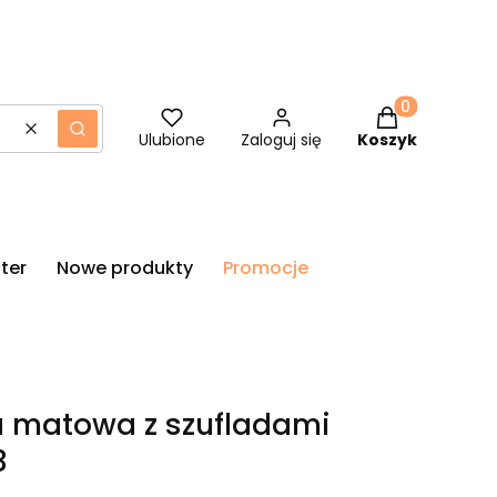
Produkty w ko
Wyczyść
Szukaj
Ulubione
Zaloguj się
Koszyk
ter
Nowe produkty
Promocje
 matowa z szufladami
3