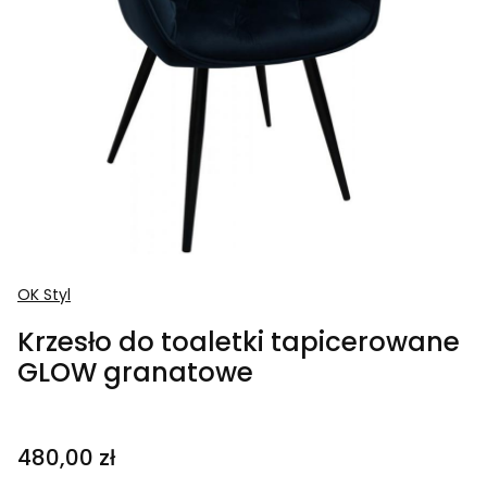
OK Styl
Krzesło do toaletki tapicerowane
GLOW granatowe
Cena
480,00 zł