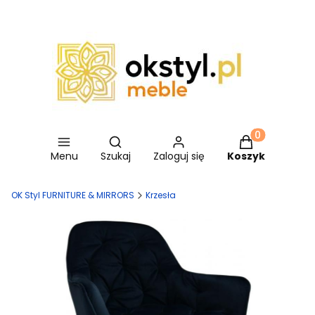
Otwórz wyszukiwarkę
Produkty w ko
Menu
Szukaj
Zaloguj się
Koszyk
OK Styl FURNITURE & MIRRORS
Krzesła