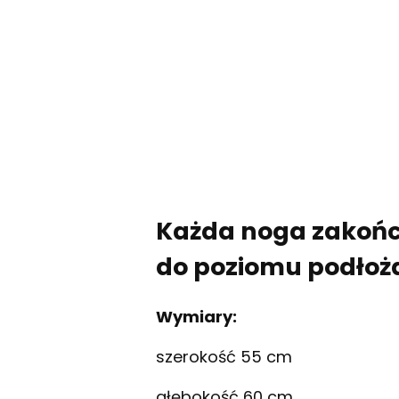
Każda noga zakończ
do poziomu podłoż
Wymiary:
szerokość 55 cm
głębokość 60 cm