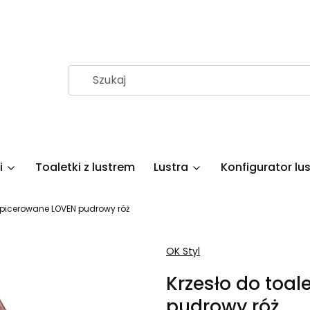
i
Toaletki z lustrem
Lustra
Konfigurator lus
tapicerowane LOVEN pudrowy róż
OK Styl
Krzesło do toa
pudrowy róż