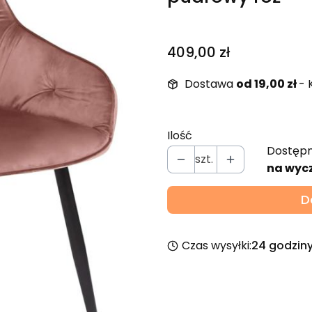
Cena
409,00 zł
Dostawa
od 19,00 zł
- 
Ilość
Dostępn
szt.
na wyc
D
Czas wysyłki:
24 godzin