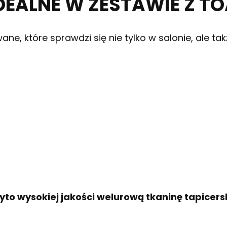
IDEALNE W ZESTAWIE Z T
e, które sprawdzi się nie tylko w salonie, ale takż
żyto wysokiej jakości welurową tkaninę tapicers