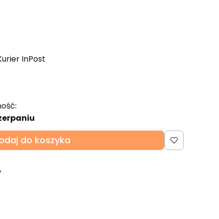
Kurier InPost
ość:
zerpaniu
odaj do koszyka
y