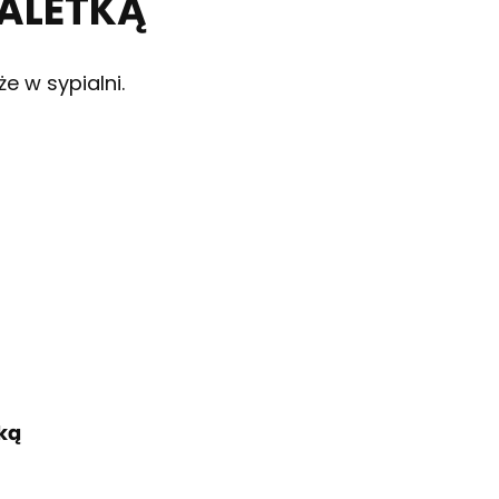
OALETKĄ
e w sypialni.
ką