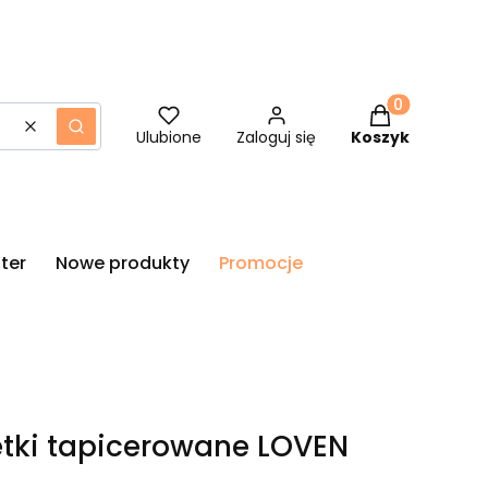
Produkty w ko
Wyczyść
Szukaj
Ulubione
Zaloguj się
Koszyk
ter
Nowe produkty
Promocje
letki tapicerowane LOVEN