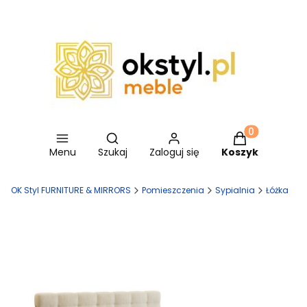
Otwórz wyszukiwarkę
Produkty w ko
Menu
Szukaj
Zaloguj się
Koszyk
OK Styl FURNITURE & MIRRORS
Pomieszczenia
Sypialnia
Łóżka