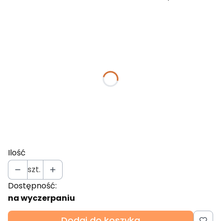
Wybierz wariant produktu:
Poszczególne warianty mogą różnić się ceną
*
Wymiar łóżka
Wybierz
*
Wybór stelaża
Wybierz
Ilość
szt.
Dostępność:
na wyczerpaniu
Dodaj do koszyka