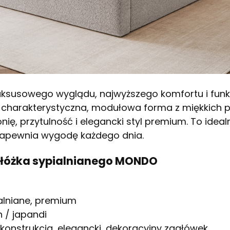
uksusowego wyglądu, najwyższego komfortu i funkcj
 charakterystyczna, modułowa forma z miękkich
, przytulność i elegancki styl premium. To idea
 zapewnia wygodę każdego dnia.
 łóżka sypialnianego MONDO
alniane, premium
 / japandi
nstrukcja, elegancki, dekoracyjny zagłówek