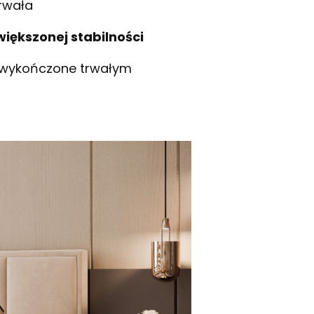
rwała
większonej stabilności
 wykończone trwałym