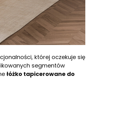
onalności, której oczekuje się
 pikowanych segmentów
lne
łóżko tapicerowane do