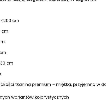
0×200 cm
5 cm
cm
 cm
30 cm
m
jakości tkanina premium – miękka, przyjemna w do
nych wariantów kolorystycznych