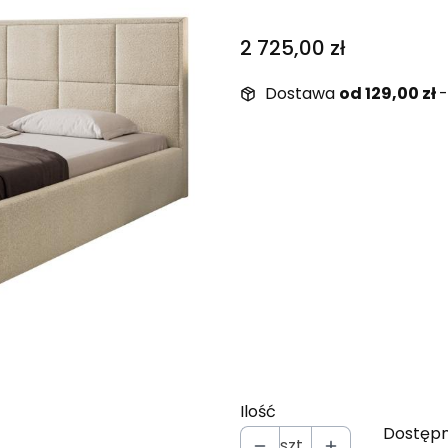
Cena
2 725,00 zł
Dostawa
od 129,00 zł
-
Wybierz wariant produ
Poszczególne warianty mo
*
Wymiar łóżka
Wybierz
*
Rodzaj stelaża
Wybierz
Ilość
Dostępn
szt.