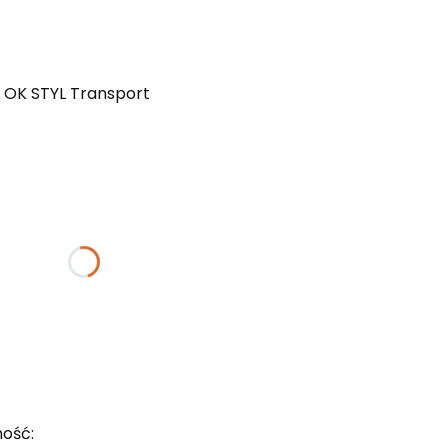
 OK STYL Transport
ktu:
gą różnić się ceną
ość: