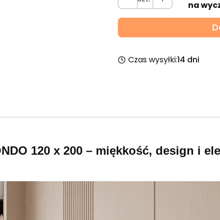
na wyc
D
Czas wysyłki:
14 dni
DO 120 x 200 – miękkość, design i ele