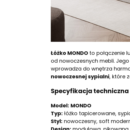
Łóżko MONDO
to połączenie l
od nowoczesnych mebli. Jego
wprowadza do wnętrza harmonię
nowoczesnej sypialni
, które
Specyfikacja techniczna
Model:
MONDO
Typ:
łóżko tapicerowane, sypi
Styl:
nowoczesny, soft modern
Design:
modułowa, pikowana ko