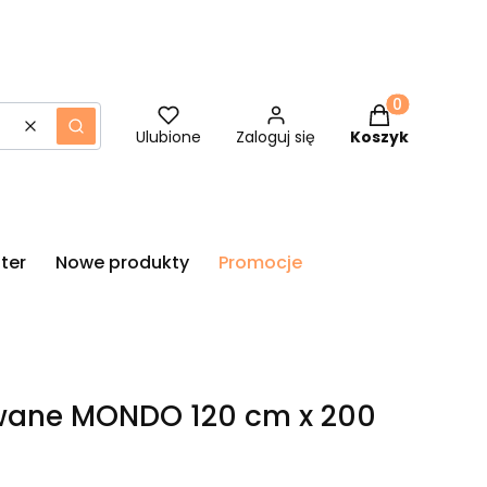
Produkty w ko
Wyczyść
Szukaj
Ulubione
Zaloguj się
Koszyk
ter
Nowe produkty
Promocje
owane MONDO 120 cm x 200