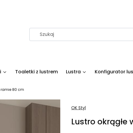
i
Toaletki z lustrem
Lustra
Konfigurator lus
ej ramie 80 cm
OK Styl
Lustro okrągłe 