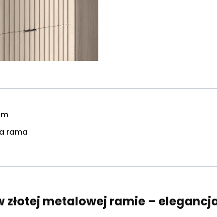
cm
ta rama
w złotej metalowej ramie – eleganc