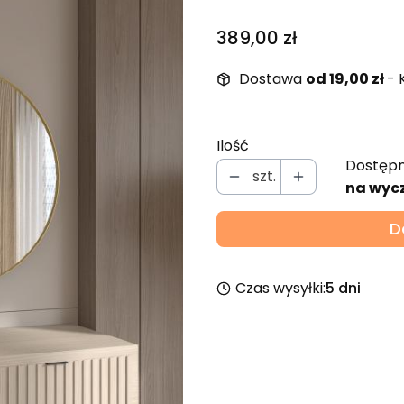
Cena
389,00 zł
Dostawa
od 19,00 zł
- 
Ilość
Dostępn
szt.
na wyc
D
Czas wysyłki:
5 dni