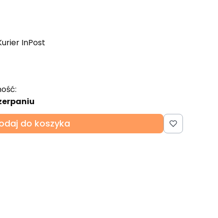
Kurier InPost
ość:
zerpaniu
odaj do koszyka