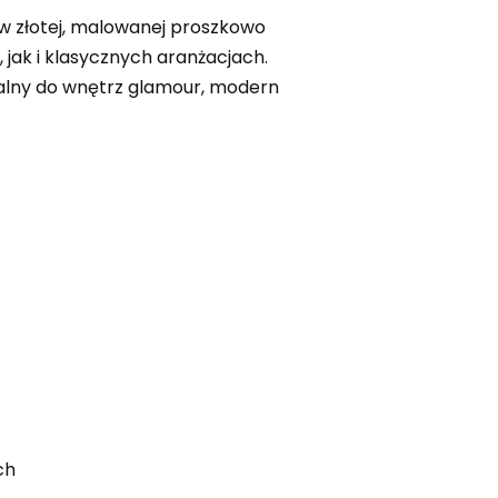
 w złotej, malowanej proszkowo
jak i klasycznych aranżacjach.
ealny do wnętrz glamour, modern
ch