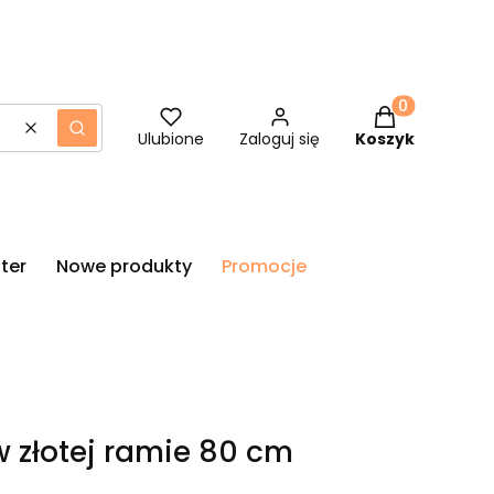
Produkty w ko
Wyczyść
Szukaj
Ulubione
Zaloguj się
Koszyk
ter
Nowe produkty
Promocje
w złotej ramie 80 cm