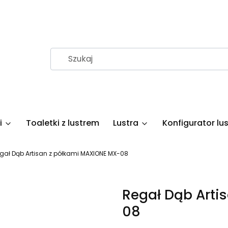
i
Toaletki z lustrem
Lustra
Konfigurator lus
gał Dąb Artisan z półkami MAXIONE MX-08
Regał Dąb Arti
08