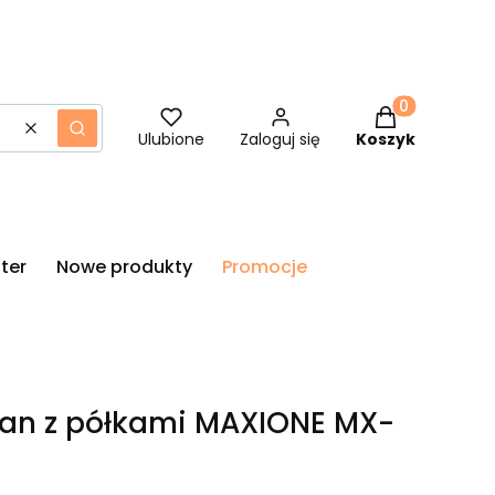
Produkty w ko
Wyczyść
Szukaj
Ulubione
Zaloguj się
Koszyk
ter
Nowe produkty
Promocje
san z półkami MAXIONE MX-