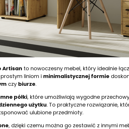
 Artisan
to nowoczesny mebel, który idealnie łąc
i prostym liniom i
minimalistycznej formie
doskon
wym
czy
biurze
.
emne półki
, które umożliwiają wygodne przecho
dziennego użytku
. To praktyczne rozwiązanie, k
ksponować ulubione przedmioty.
ione
, dzięki czemu można go zestawić z innymi me