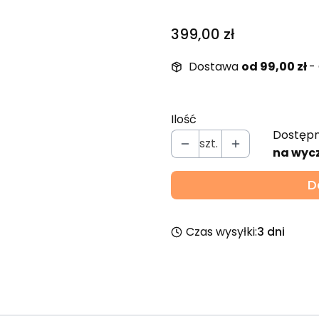
Cena
399,00 zł
Dostawa
od 99,00 zł
-
Ilość
Dostępn
szt.
na wyc
D
Czas wysyłki:
3 dni