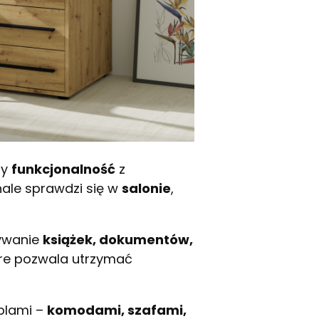
zy
funkcjonalność
z
ale sprawdzi się w
salonie
,
wywanie
książek, dokumentów,
tóre pozwala utrzymać
blami –
komodami, szafami,