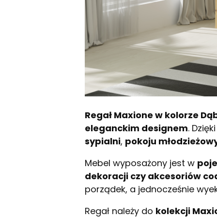
Regał Maxione w kolorze Dąb
eleganckim designem
. Dzięk
sypialni
,
pokoju młodzieżo
Mebel wyposażony jest w
poj
dekoracji czy akcesoriów co
porządek, a jednocześnie wye
Regał należy do
kolekcji Max