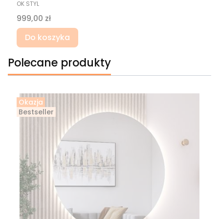
OK STYL
Cena
999,00 zł
Do koszyka
Polecane produkty
Okazja
Bestseller