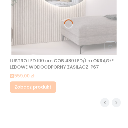
LUSTRO LED 100 cm COB 480 LED/1 m OKRĄGŁE
LEDOWE WODOODPORNY ZASILACZ IP67
Cena promocyjna
559,00 zł
Zobacz produkt