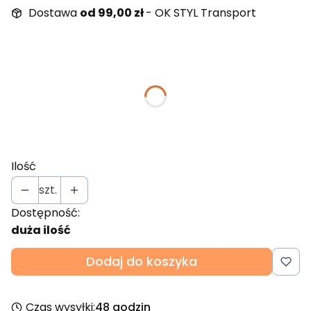
Dostawa
od 99,00 zł
- OK STYL Transport
Wybierz wariant produktu:
Poszczególne warianty mogą różnić się ceną
Kolor
Opcjonalne
Pokaż wszystkie kolory
Ilość
szt.
Dostępność:
duża ilość
Dodaj do koszyka
Czas wysyłki:
48 godzin