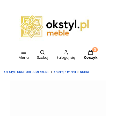
Otwórz wyszukiwarkę
Produkty w ko
Menu
Szukaj
Zaloguj się
Koszyk
OK Styl FURNITURE & MIRRORS
Kolekcje mebli
NUBIA