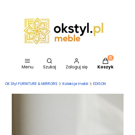
Otwórz wyszukiwarkę
Produkty w ko
Menu
Szukaj
Zaloguj się
Koszyk
OK Styl FURNITURE & MIRRORS
Kolekcje mebli
EDISON