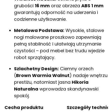
grubości
16 mm
oraz obrzeża
ABS 1 mm
gwarantują odporność na uderzenia i
codzienne użytkowanie.
Metalowa Podstawa:
Wysokie, stalowe
nogi malowane proszkowo zapewniają
pełną stabilność i ułatwiają utrzymanie
czystości – pod mebel bez trudu wjedzie
robot sprzątający.
Szlachetny Design:
Ciemny orzech
(
Brown Warmia Walnut
) nadaje wnętrzu
prestiżu, natomiast jasna
Hikoria
Naturalna
wprowadza skandynawski
spokój.
Cecha produktu
Szczegóły technic