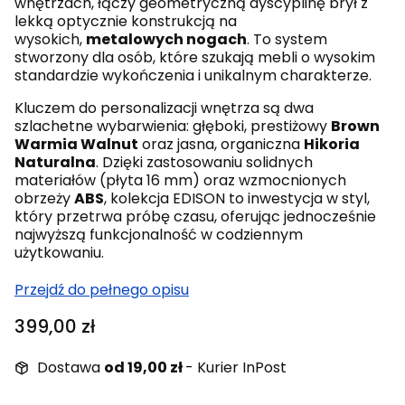
wnętrzach, łączy geometryczną dyscyplinę brył z
lekką optycznie konstrukcją na
wysokich,
metalowych nogach
. To system
stworzony dla osób, które szukają mebli o wysokim
standardzie wykończenia i unikalnym charakterze.
Kluczem do personalizacji wnętrza są dwa
szlachetne wybarwienia: głęboki, prestiżowy
Brown
Warmia Walnut
oraz jasna, organiczna
Hikoria
Naturalna
. Dzięki zastosowaniu solidnych
materiałów (płyta 16 mm) oraz wzmocnionych
obrzeży
ABS
, kolekcja EDISON to inwestycja w styl,
który przetrwa próbę czasu, oferując jednocześnie
najwyższą funkcjonalność w codziennym
użytkowaniu.
Przejdź do pełnego opisu
Cena
399,00 zł
Dostawa
od 19,00 zł
- Kurier InPost