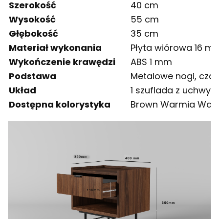
Szerokość
40 cm
Wysokość
55 cm
Głębokość
35 cm
Materiał wykonania
Płyta wiórowa 16 m
Wykończenie krawędzi
ABS 1 mm
Podstawa
Metalowe nogi, cza
Układ
1 szuflada z uchwyt
Dostępna kolorystyka
Brown Warmia Walnu