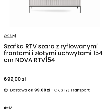
OK Styl
Szafka RTV szara z ryflowanymi
frontami i złotymi uchwytami 154
cm NOVA RTV154
Cena
699,00 zł
Dostawa
od 99,00 zł
- OK STYL Transport
Ilość