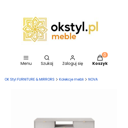
Otwórz wyszukiwarkę
Produkty w ko
Menu
Szukaj
Zaloguj się
Koszyk
OK Styl FURNITURE & MIRRORS
Kolekcje mebli
NOVA