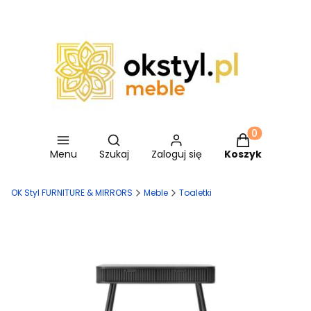
Otwórz wyszukiwarkę
Produkty w ko
Menu
Szukaj
Zaloguj się
Koszyk
OK Styl FURNITURE & MIRRORS
Meble
Toaletki