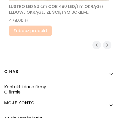
LUSTRO LED 90 cm COB 480 LED/1 m OKRĄGŁE
LEDOWE OKRĄGŁE ZE ŚCIĘTYM BOKIEM
WODOODPORNY ZASILACZ IP670
Cena
479,00 zł
Zobacz produkt
Linki w stopce
O NAS
Kontakt i dane firmy
O firmie
MOJE KONTO